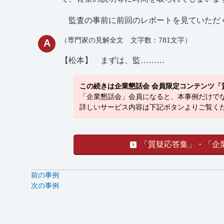
監査の事前に前回のレポートを見ていただ
（専門家の見解全文 文字数：781文字）
A
【松本】
まずは、監………
この続きは企業懇話会 会員限定コンテンツ「
「企業懇話会」会員になると、本事例だけでな
詳しいサービス内容は下記ボタンよりご覧くだ
「質疑応答集」・「企
前の事例
次の事例