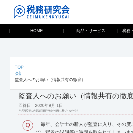
HOME
商品・サービス
税務
TOP
会計
監査人へのお願い（情報共有の徹底）
監査人へのお願い（情報共有の徹
回答日：2020年9月 1日
※ 質疑応答の内容は回答日時点の情報に基づくものです
Q
毎年、会計士の新人が監査に入り、その度ご
で、背景の説明等に時間を取られてしまいま