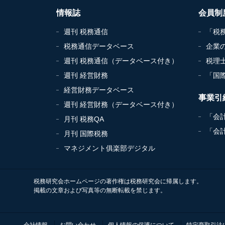
情報誌
会員制
週刊 税務通信
「税
税務通信データベース
企業
週刊 税務通信（データベース付き）
税理
週刊 経営財務
「国
経営財務データベース
事業引
週刊 経営財務（データベース付き）
「会
月刊 税務QA
「会
月刊 国際税務
マネジメント俱楽部デジタル
税務研究会ホームページの著作権は税務研究会に帰属します。
掲載の文章および写真等の無断転載を禁じます。