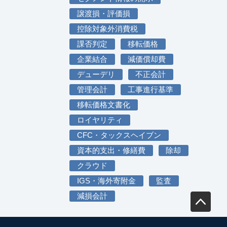
譲渡損・評価損
控除対象外消費税
課否判定
移転価格
企業結合
減価償却費
デューデリ
不正会計
管理会計
工事進行基準
移転価格文書化
ロイヤリティ
CFC・タックスヘイブン
資本的支出・修繕費
除却
クラウド
IGS・海外寄附金
監査
減損会計