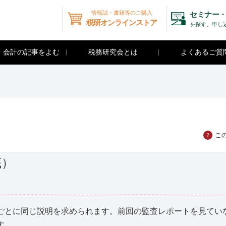
情報誌・書籍等のご購入
セミナー・
税研オンラインストア
を探す、申し
・会計の記事をよむ
税務研究会とは
よくあるご質
こ
？
底）
とに同じ説明を求められます。前回の監査レポートを見てい
す。