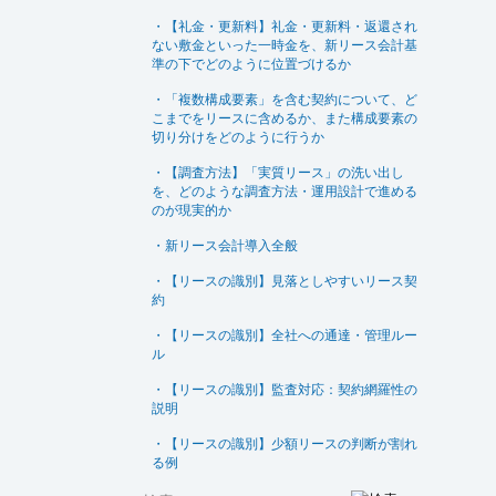
・【礼金・更新料】礼金・更新料・返還され
ない敷金といった一時金を、新リース会計基
準の下でどのように位置づけるか
・「複数構成要素」を含む契約について、ど
こまでをリースに含めるか、また構成要素の
切り分けをどのように行うか
・【調査方法】「実質リース」の洗い出し
を、どのような調査方法・運用設計で進める
のが現実的か
・新リース会計導入全般
・【リースの識別】見落としやすいリース契
約
・【リースの識別】全社への通達・管理ルー
ル
・【リースの識別】監査対応：契約網羅性の
説明
・【リースの識別】少額リースの判断が割れ
る例