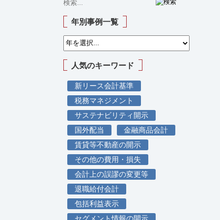
年別事例一覧
人気のキーワード
新リース会計基準
税務マネジメント
サステナビリティ開示
国外配当
金融商品会計
賃貸等不動産の開示
その他の費用・損失
会計上の誤謬の変更等
退職給付会計
包括利益表示
セグメント情報の開示