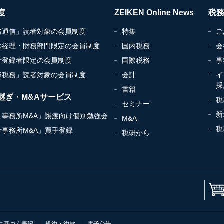
度
ZEIKEN Online News
税
務通信」読者対象の会員制度
特集
ご
の経理・財務部門限定の会員制度
国内税務
会
士登録者限定の会員制度
国際税務
事
際税務」読者対象の会員制度
会計
イ
採
書籍
継ぎ・M&Aサービス
税
セミナー
新
計事務所M&A」譲渡向け個別勉強会
M&A
税
計事務所M&A」買手登録
税研から