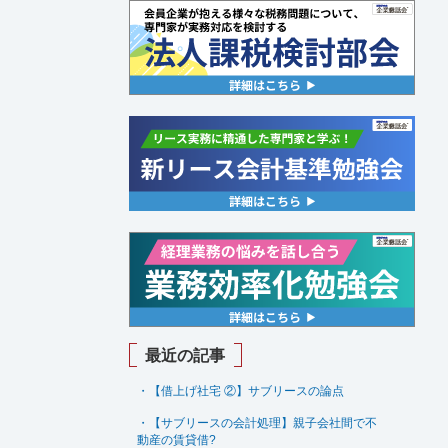
最近の記事
・【借上げ社宅 ②】サブリースの論点
・【サブリースの会計処理】親子会社間で不
動産の賃貸借
?