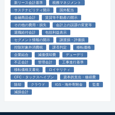
新リース会計基準
税務マネジメント
サステナビリティ開示
国外配当
金融商品会計
賃貸等不動産の開示
その他の費用・損失
会計上の誤謬の変更等
退職給付会計
包括利益表示
セグメント情報の開示
譲渡損・評価損
控除対象外消費税
課否判定
移転価格
企業結合
減価償却費
デューデリ
不正会計
管理会計
工事進行基準
移転価格文書化
ロイヤリティ
CFC・タックスヘイブン
資本的支出・修繕費
除却
クラウド
IGS・海外寄附金
監査
減損会計