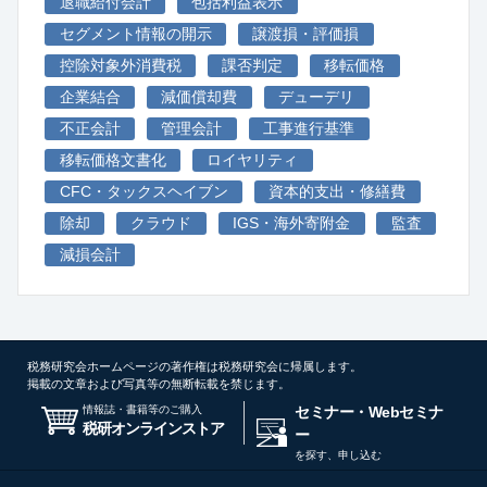
退職給付会計
包括利益表示
セグメント情報の開示
譲渡損・評価損
控除対象外消費税
課否判定
移転価格
企業結合
減価償却費
デューデリ
不正会計
管理会計
工事進行基準
移転価格文書化
ロイヤリティ
CFC・タックスヘイブン
資本的支出・修繕費
除却
クラウド
IGS・海外寄附金
監査
減損会計
税務研究会ホームページの著作権は税務研究会に帰属します。
掲載の文章および写真等の無断転載を禁じます。
情報誌・書籍等のご購入
セミナー・Webセミナ
税研オンラインストア
ー
を探す、申し込む