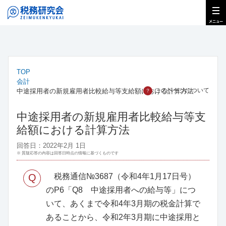
TOP
会計
このページについて
中途採用者の新規雇用者比較給与等支給額における計算方法
？
中途採用者の新規雇用者比較給与等支
給額における計算方法
回答日：2022年2月 1日
※ 質疑応答の内容は回答日時点の情報に基づくものです
Q
税務通信№3687（令和4年1月17日号）
のP6「Q8 中途採用者への給与等」につ
いて、あくまで令和4年3月期の税金計算で
あることから、令和2年3月期に中途採用と