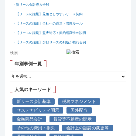
・新リース会計導入全般
・【リースの識別】見落としやすいリース契約
・【リースの識別】全社への通達・管理ルール
・【リースの識別】監査対応：契約網羅性の説明
・【リースの識別】少額リースの判断が割れる例
年別事例一覧
人気のキーワード
新リース会計基準
税務マネジメント
サステナビリティ開示
国外配当
金融商品会計
賃貸等不動産の開示
その他の費用・損失
会計上の誤謬の変更等