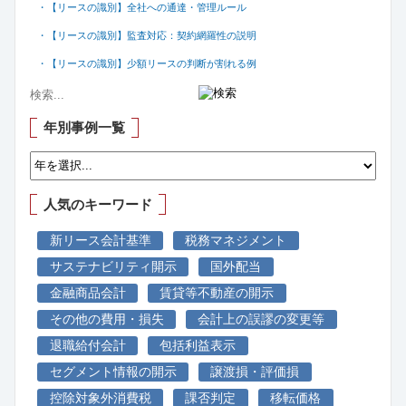
・【リースの識別】全社への通達・管理ルール
・【リースの識別】監査対応：契約網羅性の説明
・【リースの識別】少額リースの判断が割れる例
年別事例一覧
人気のキーワード
新リース会計基準
税務マネジメント
サステナビリティ開示
国外配当
金融商品会計
賃貸等不動産の開示
その他の費用・損失
会計上の誤謬の変更等
退職給付会計
包括利益表示
セグメント情報の開示
譲渡損・評価損
控除対象外消費税
課否判定
移転価格