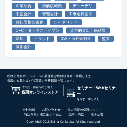
企業結合
減価償却費
デューデリ
不正会計
管理会計
工事進行基準
移転価格文書化
ロイヤリティ
CFC・タックスヘイブン
資本的支出・修繕費
除却
クラウド
IGS・海外寄附金
監査
減損会計
税務研究会ホームページの著作権は税務研究会に帰属します。
掲載の文章および写真等の無断転載を禁じます。
情報誌・書籍等のご購入
セミナー・Webセミナ
税研オンラインストア
ー
を探す、申し込む
会社情報
お問い合わせ
個人情報の保護について
特定商取引法に基づく表記
規約・約款
電子公告
Copyright© 2016 Zeimu Kenkyukai, Allrights reserved.