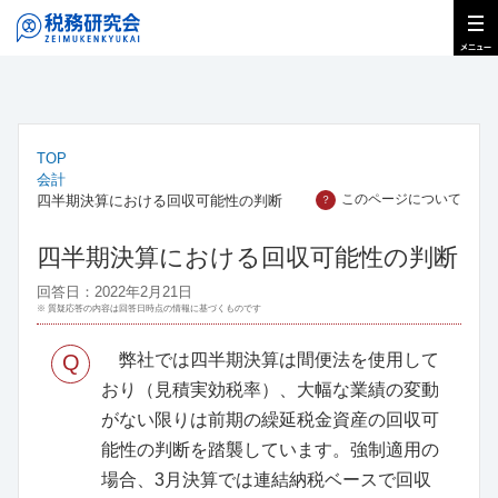
TOP
会計
このページについて
四半期決算における回収可能性の判断
？
四半期決算における回収可能性の判断
回答日：2022年2月21日
※ 質疑応答の内容は回答日時点の情報に基づくものです
Q
弊社では四半期決算は間便法を使用して
おり（見積実効税率）、大幅な業績の変動
がない限りは前期の繰延税金資産の回収可
能性の判断を踏襲しています。強制適用の
場合、3月決算では連結納税ベースで回収