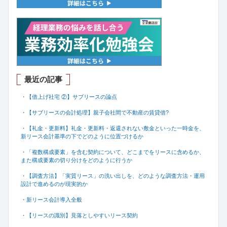
最近の記事
・【借上げ社宅 ②】サブリースの論点
・【サブリースの会計処理】親子会社間で不動産の賃貸借
?
・【礼金・更新料】礼金・更新料・返還されない敷金といった一時金を、
新リース会計基準の下でどのように位置づけるか
・「複数構成要素」を含む契約について、どこまでをリースに含めるか、
また構成要素の切り分けをどのように行うか
・【調査方法】「実質リース」の洗い出しを、どのような調査方法・運用
設計で進めるのが現実的か
・新リース会計導入全般
・【リースの識別】見落としやすいリース契約