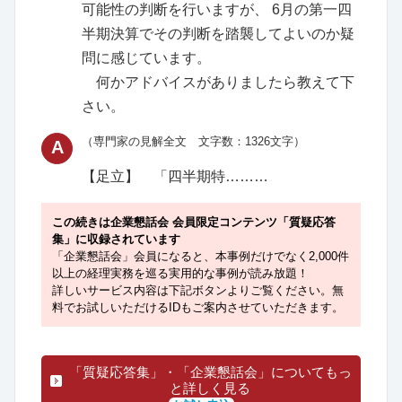
可能性の判断を行いますが、 6月の第一四
半期決算でその判断を踏襲してよいのか疑
問に感じています。
何かアドバイスがありましたら教えて下
さい。
（専門家の見解全文 文字数：1326文字）
A
【足立】
「四半期特………
この続きは企業懇話会 会員限定コンテンツ「質疑応答
集」に収録されています
「企業懇話会」会員になると、本事例だけでなく2,000件
以上の経理実務を巡る実用的な事例が読み放題！
詳しいサービス内容は下記ボタンよりご覧ください。無
料でお試しいただけるIDもご案内させていただきます。
「質疑応答集」・「企業懇話会」についてもっ
と詳しく見る