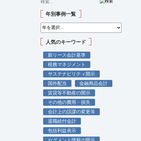
年別事例一覧
人気のキーワード
新リース会計基準
税務マネジメント
サステナビリティ開示
国外配当
金融商品会計
賃貸等不動産の開示
その他の費用・損失
会計上の誤謬の変更等
退職給付会計
包括利益表示
セグメント情報の開示