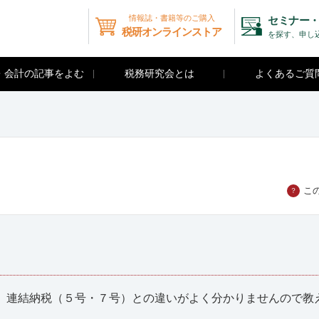
情報誌・書籍等のご購入
セミナー・
税研オンラインストア
を探す、申し
・会計の記事をよむ
税務研究会とは
よくあるご質
こ
？
連結納税（５号・７号）との違いがよく分かりませんので教