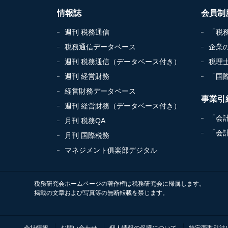
情報誌
会員制
週刊 税務通信
「税
税務通信データベース
企業
週刊 税務通信（データベース付き）
税理
週刊 経営財務
「国
経営財務データベース
事業引
週刊 経営財務（データベース付き）
「会
月刊 税務QA
「会
月刊 国際税務
マネジメント俱楽部デジタル
税務研究会ホームページの著作権は税務研究会に帰属します。
掲載の文章および写真等の無断転載を禁じます。