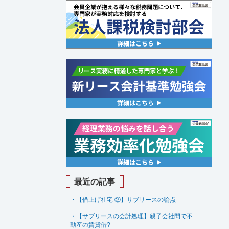
最近の記事
・【借上げ社宅 ②】サブリースの論点
・【サブリースの会計処理】親子会社間で不
動産の賃貸借
?