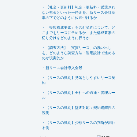
・【礼金・更新料】礼金・更新料・返還され
ない敷金といった一時金を、新リース会計基
準の下でどのように位置づけるか
・「複数構成要素」を含む契約について、ど
こまでをリースに含めるか、また構成要素の
切り分けをどのように行うか
・【調査方法】「実質リース」の洗い出し
を、どのような調査方法・運用設計で進める
のが現実的か
・新リース会計導入全般
・【リースの識別】見落としやすいリース契
約
・【リースの識別】全社への通達・管理ルー
ル
・【リースの識別】監査対応：契約網羅性の
説明
・【リースの識別】少額リースの判断が割れ
る例