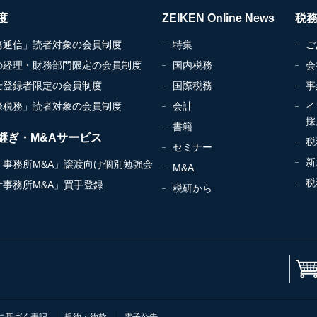
度
ZEIKEN Online News
税
務通信」読者対象の会員制度
特集
ご
の経理・財務部門限定の会員制度
国内税務
会
士登録者限定の会員制度
国際税務
事
際税務」読者対象の会員制度
会計
イ
採
書籍
継ぎ・M&Aサービス
税
セミナー
新
計事務所M&A」譲渡向け個別勉強会
M&A
税
計事務所M&A」買手登録
税研から