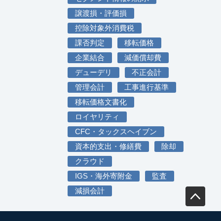
譲渡損・評価損
控除対象外消費税
課否判定
移転価格
企業結合
減価償却費
デューデリ
不正会計
管理会計
工事進行基準
移転価格文書化
ロイヤリティ
CFC・タックスヘイブン
資本的支出・修繕費
除却
クラウド
IGS・海外寄附金
監査
減損会計