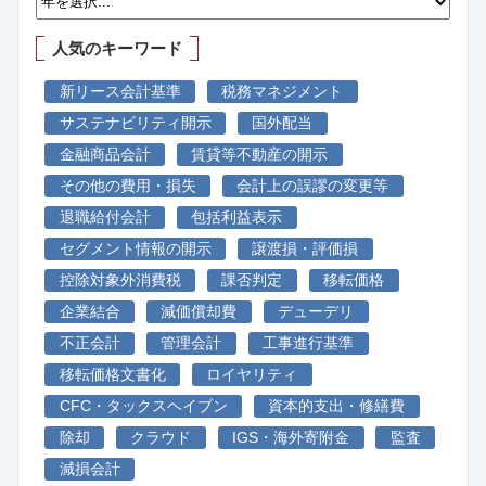
人気のキーワード
新リース会計基準
税務マネジメント
サステナビリティ開示
国外配当
金融商品会計
賃貸等不動産の開示
その他の費用・損失
会計上の誤謬の変更等
退職給付会計
包括利益表示
セグメント情報の開示
譲渡損・評価損
控除対象外消費税
課否判定
移転価格
企業結合
減価償却費
デューデリ
不正会計
管理会計
工事進行基準
移転価格文書化
ロイヤリティ
CFC・タックスヘイブン
資本的支出・修繕費
除却
クラウド
IGS・海外寄附金
監査
減損会計