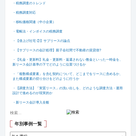
・税務調査のトレンド
・税務調査対応
・移転価格関連（中小企業）
・電帳法・インボイスの税務調査
・【借上げ社宅 ②】サブリースの論点
・【サブリースの会計処理】親子会社間で不動産の賃貸借
?
・【礼金・更新料】礼金・更新料・返還されない敷金といった一時金を、
新リース会計基準の下でどのように位置づけるか
・「複数構成要素」を含む契約について、どこまでをリースに含めるか、
また構成要素の切り分けをどのように行うか
・【調査方法】「実質リース」の洗い出しを、どのような調査方法・運用
設計で進めるのが現実的か
・新リース会計導入全般
年別事例一覧