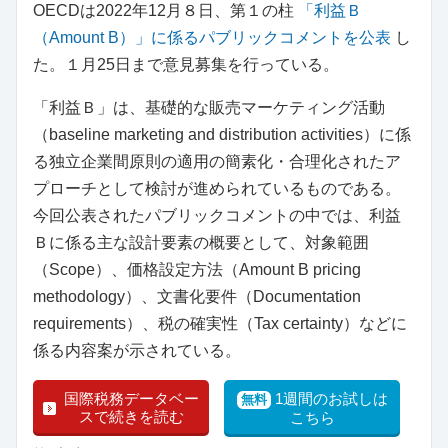
OECDは2022年12月８日、第１の柱
「利益Ｂ
（Amount B）」に係るパブリックコメントを公表
し
た。１月25日まで意見募集を行っている。
「利益Ｂ」は、基礎的な販売マーケティング活動
（baseline marketing and distribution activities）に係
る独立企業間原則の適用の簡素化・合理化されたア
プローチとして検討が進められているものである。
今回公表されたパブリックコメントの中では、利益
Ｂに係る主な設計要素の概要として、対象範囲
（Scope）、価格設定方法（Amount B pricing
methodology）、文書化要件（Documentation
requirements）、税の確実性（Tax certainty）などに
係る内容案が示されている。
国際税務データベー
1週間のお試しは
無料
スで続きを読む
こちら