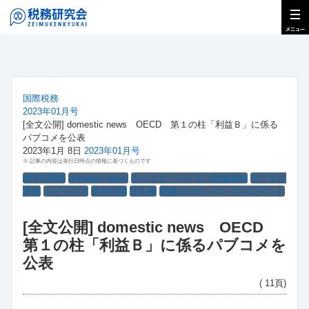
国際税務
2023年01月号
[全文公開] domestic news OECD 第１の柱「利益Ｂ」に係る
パブコメを公表
2023年1月 8日
2023年01月号
※ 記事の内容は発行日時点の情報に基づくものです
BEPS関係
domestic news
タックス・ヘイブン対策税制
デジタル
課税
トピックス
全文公開
法人税
税務ガバナンス・マネジメント
[全文公開] domestic news OECD
第１の柱「利益Ｂ」に係るパブコメを
公表
( 11頁)