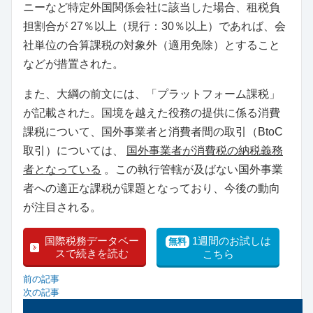
ニーなど特定外国関係会社に該当した場合、租税負
担割合が 27％以上（現行：30％以上）であれば、会
社単位の合算課税の対象外（適用免除）とすること
などが措置された。
また、大綱の前文には、「プラットフォーム課税」
が記載された。国境を越えた役務の提供に係る消費
課税について、国外事業者と消費者間の取引（BtoC
取引）については、
国外事業者が消費税の納税義務
者となっている
。この執⾏管轄が及ばない国外事業
者への適正な課税が課題となっており、今後の動向
が注目される。
国際税務データベー
1週間のお試しは
無料
スで続きを読む
こちら
前の記事
次の記事