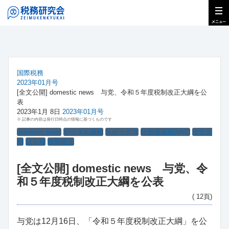
国際税務
2023年01月号
[全文公開] domestic news 与党、令和５年度税制改正大綱を公
表
2023年1月 8日
2023年01月号
※ 記事の内容は発行日時点の情報に基づくものです
domestic news
デジタル課税
トピックス
付加価値税(VAT)
全文公
開
法人税
税制改正
[全文公開] domestic news 与党、令
和５年度税制改正大綱を公表
( 12頁)
与党は12月16日、「令和５年度税制改正大綱」を公