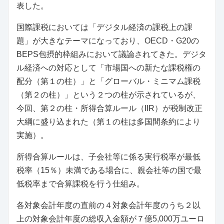
表した。
国際課税においては「デジタル経済の課税上の課
題」が大きなテーマになっており、OECD・G20の
BEPS包摂的枠組みにおいて議論されてきた。デジタ
ル経済への対応として「市場国への新たな課税権の
配分（第１の柱）」と「グローバル・ミニマム課税
（第２の柱）」という２つの柱が示されているが、
今回、第２の柱・所得合算ルール（IIR）が税制改正
大綱に盛り込まれた（第１の柱は多国間条約により
実施）。
所得合算ルールは、子会社等に係る実行税率が最低
税率（15％）未満である場合に、親会社等の国で最
低税率まで合算課税を行う仕組み。
各対象会計年度の直前の４対象会計年度のうち２以
上の対象会計年度の総収入金額が７億5,000万ユーロ