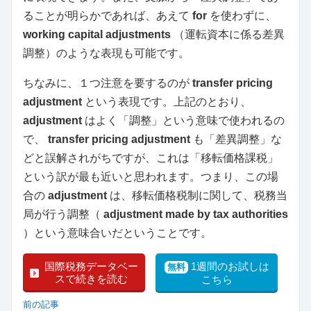
ることが明らかであれば、あえて
for
を使わずに、
working capital adjustments
（運転資本に係る差異
調整）のような表現も可能です。
ちなみに、１つ注意を要するのが
transfer pricing
adjustment
という表現です。上記のとおり、
adjustment
はよく「調整」という意味で使われるの
で、
transfer pricing adjustment
も「差異調整」な
どと誤解されがちですが、これは「移転価格課税」
という訳が最も近いと思われます。つまり、この場
合の
adjustment
は、移転価格税制に関して、税務当
局が行う調整（
adjustment made by tax authorities
）という意味合いだということです。
国際税務データベー
1週間のお試しは
無料
スで続きを読む
こちら
前の記事