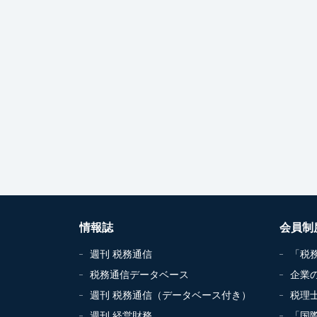
情報誌
会員制
週刊 税務通信
「税
税務通信データベース
企業
週刊 税務通信（データベース付き）
税理
週刊 経営財務
「国