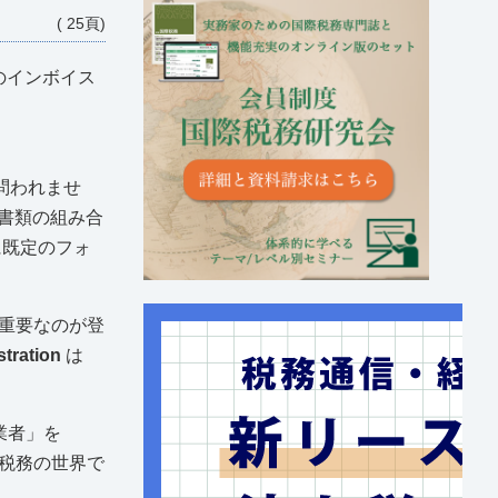
( 25頁)
のインボイス
問われませ
書類の組み合
に既定のフォ
重要なのが登
stration
は
業者」を
税務の世界で