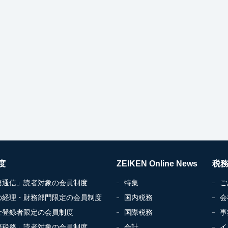
度
ZEIKEN Online News
税
務通信」読者対象の会員制度
特集
ご
の経理・財務部門限定の会員制度
国内税務
会
士登録者限定の会員制度
国際税務
事
際税務」読者対象の会員制度
会計
イ