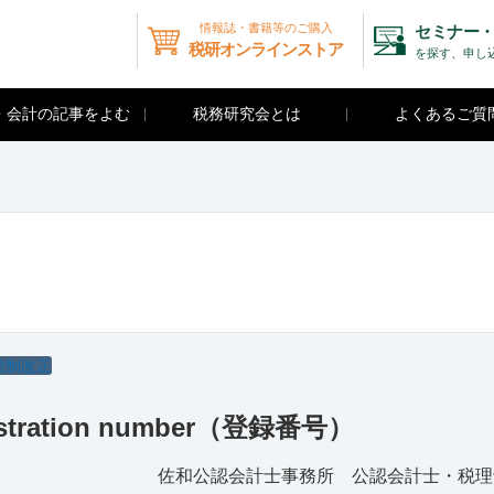
情報誌・書籍等のご購入
セミナー・
税研オンラインストア
を探す、申し
・会計の記事をよむ
税務研究会とは
よくあるご質
）
税制改正
ration number（登録番号）
佐和公認会計士事務所 公認会計士・税理