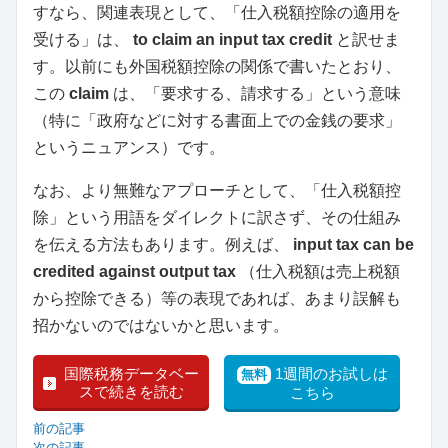
すなら、関連表現として、「仕入税額控除の適用を
受ける」は、
to claim an input tax credit
と訳せま
す。以前にも外国税額控除の関係で書いたとおり、
この
claim
は、「要求する、請求する」という意味
（特に「政府などに対する書面上での金銭の要求」
というニュアンス）です。
なお、より無難なアプローチとして、「仕入税額控
除」という用語をダイレクトに訳さず、その仕組み
を伝える方法もあります。例えば、
input tax can be
credited against output tax
（仕入税額は売上税額
から控除できる）等の表現であれば、あまり誤解も
招かないのではないかと思います。
国際税務データベー
1週間のお試しは
無料
スで続きを読む
こちら
前の記事
次の記事