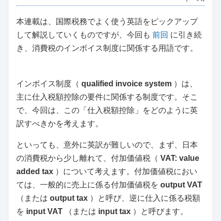
本連載は、国際税務でよく使う英語をピックアップ
して解説していくものですが、今回も
前回
に引き続
き、消費税のインボイス制度に関係する用語です。
インボイス制度（
qualified invoice system
）は、
主に仕入税額控除の要件に関係する制度です。そこ
で、今回は、この「仕入税額控除」をどのように英
訳すべきかを考えます。
といっても、意外に英訳が難しいので、まず、日本
の消費税から少し離れて、付加価値税（
VAT: value
added tax
）について考えます。付加価値税におい
ては、一般的に売上に係る付加価値税を
output VAT
（または
output tax
）と呼び、逆に仕入に係る税額
を
input VAT
（または
input tax
）と呼びます。