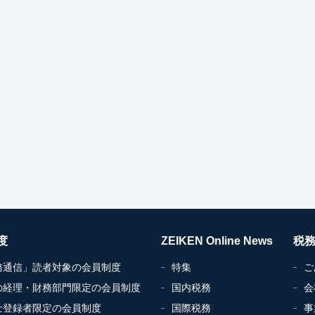
度
ZEIKEN Online News
税
務通信」読者対象の会員制度
特集
ご
の経理・財務部門限定の会員制度
国内税務
会
士登録者限定の会員制度
国際税務
事