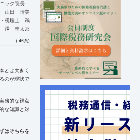
クリニック院長
山田 晴美
士・税理士 鵜
澤 圭太郎
( 46頁)
本とは大きく
るのが現状で
実務的な視点
的な知識と対
ずはそちらを