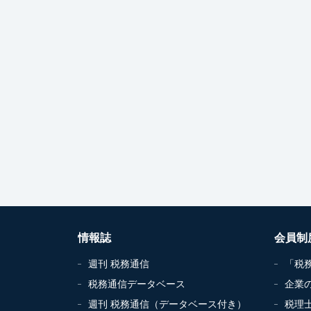
情報誌
会員制
週刊 税務通信
「税
税務通信データベース
企業
週刊 税務通信（データベース付き）
税理