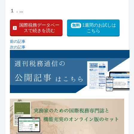
１．...
国際税務データベー
1週間のお試しは
無料
スで続きを読む
こちら
前の記事
次の記事