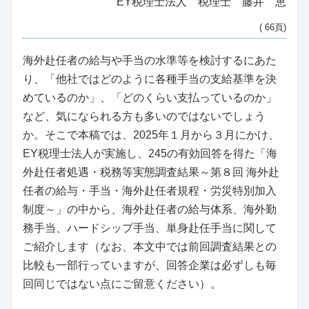
EY税理士法人 税理士 藤井 恵
( 66頁)
海外赴任者の給与や手当の水準等を検討するにあた
り、「他社ではどのように各種手当の支給基準を決
めているのか」、「どのくらい支払っているのか」
など、気になられる方も多いのではないでしょう
か。そこで本稿では、2025年１月から３月にかけ、
EY税理士法人が実施し、245の有効回答を得た「海
外赴任者処遇・税務等実態調査結果～第８回 海外赴
任者の給与・手当・海外赴任者規程・労災特別加入
制度～」の中から、海外赴任者の給与体系、海外勤
務手当、ハードシップ手当、単身赴任手当に関して
ご紹介します（なお、本文中では前回調査結果との
比較も一部行っていますが、回答企業は必ずしも毎
回同じではない点にご留意ください）。