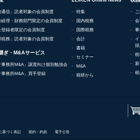
務通信」読者対象の会員制度
特集
ご
の経理・財務部門限定の会員制度
国内税務
会
士登録者限定の会員制度
国際税務
事
際税務」読者対象の会員制度
会計
イ
採
書籍
継ぎ・M&Aサービス
税
セミナー
新
計事務所M&A」譲渡向け個別勉強会
M&A
税
計事務所M&A」買手登録
税研から
に基づく表記
規約・約款
電子公告