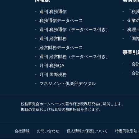
週刊 税務通信
「税
税務通信データベース
企業
週刊 税務通信（データベース付き）
税理
週刊 経営財務
「国
経営財務データベース
事業引
週刊 経営財務（データベース付き）
「会
月刊 税務QA
「会
月刊 国際税務
マネジメント俱楽部デジタル
税務研究会ホームページの著作権は税務研究会に帰属します。
掲載の文章および写真等の無断転載を禁じます。
会社情報
お問い合わせ
個人情報の保護について
特定商取引法