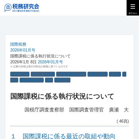
国際税務
2026年01月号
国際課税に係る執行状況について
2026年1月 8日
2026年01月号
※ 記事の内容は発行日時点の情報に基づくものです
BEPS関係
デジタル課税
付加価値税(VAT)
情報交換等
所得税
法
人税
移転価格税制
解説
調査対応
国際課税に係る執行状況について
国税庁調査査察部 国際調査管理官 廣瀬 大
( 46頁)
１ 国際課税に係る最近の取組や動向