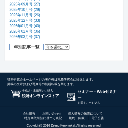
2025年09月号 (27)
2025年10月号 (29)
2025年11月号 (26)
2025年12月号 (33)
2026年01月号 (40)
2026年02月号 (36)
2026年03月号 (37)
年別記事一覧
税務研究会ホームページの著作権は税務研究会に帰属します。
掲載の文章および写真等の無断転載を禁じます。
情報誌・書籍等のご購入
セミナー・Webセミナ
税研オンラインストア
ー
を探す、申し込む
会社情報
お問い合わせ
個人情報の保護について
特定商取引法に基づく表記
規約・約款
電子公告
Copyright© 2016 Zeimu Kenkyukai, Allrights reserved.