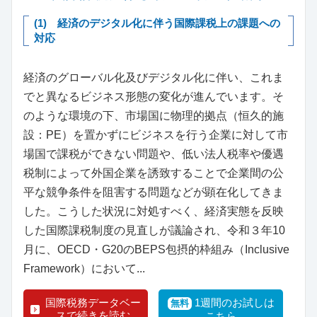
(1) 経済のデジタル化に伴う国際課税上の課題への
対応
経済のグローバル化及びデジタル化に伴い、これま
でと異なるビジネス形態の変化が進んでいます。そ
のような環境の下、市場国に物理的拠点（恒久的施
設：PE）を置かずにビジネスを行う企業に対して市
場国で課税ができない問題や、低い法人税率や優遇
税制によって外国企業を誘致することで企業間の公
平な競争条件を阻害する問題などが顕在化してきま
した。こうした状況に対処すべく、経済実態を反映
した国際課税制度の見直しが議論され、令和３年10
月に、OECD・G20のBEPS包摂的枠組み（Inclusive
Framework）において...
国際税務データベー
1週間のお試しは
無料
スで続きを読む
こちら