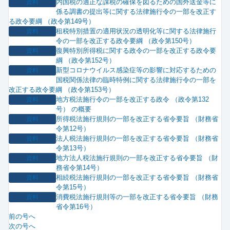
内国税の適正な課税の確保を図るための国外送金等に
資料
係る調書の提出等に関する法律施行令の一部を改正す
る政令要綱 （政令第149号）
租税特別措置の適用状況の透明化等に関する法律施行
資料
令の一部を改正する政令要綱 （政令第150号）
復興特別所得税に関する政令の一部を改正する政令要
資料
綱 （政令第152号）
新型コロナウイルス感染症等の影響に対応するための
資料
国税関係法律の臨時特例に関する法律施行令の一部を
改正する政令要綱 （政令第153号）
地方税法施行令の一部を改正する政令 （政令第132
資料
号） の概要
所得税法施行規則の一部を改正する省令要旨 （財務省
資料
令第12号）
法人税法施行規則の一部を改正する省令要旨 （財務省
資料
令第13号）
地方法人税法施行規則の一部を改正する省令要旨 （財
資料
務省令第14号）
相続税法施行規則の一部を改正する省令要旨 （財務省
資料
令第15号）
消費税法施行規則等の一部を改正する省令要旨 （財務
資料
省令第16号）
前の号へ
次の号へ