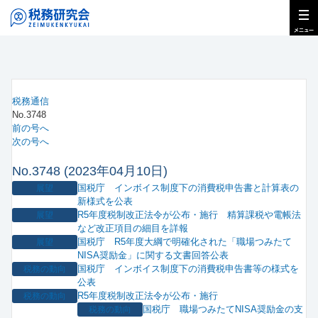
税務通信
No.3748
前の号へ
次の号へ
No.3748 (2023年04月10日)
国税庁 インボイス制度下の消費税申告書と計算表の
展望
新様式を公表
R5年度税制改正法令が公布・施行 精算課税や電帳法
展望
など改正項目の細目を詳報
国税庁 R5年度大綱で明確化された「職場つみたて
展望
NISA奨励金」に関する文書回答公表
国税庁 インボイス制度下の消費税申告書等の様式を
税務の動向
公表
R5年度税制改正法令が公布・施行
税務の動向
国税庁 職場つみたてNISA奨励金の支
税務の動向