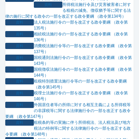
所得税法施行令及び災害被害者に対す
資料
る租税の減免、徴収猶予等に関する法
律の施行に関する政令の一部を改正する政令要綱 （政令第134号）
法人税法施行令の一部を改正する政令要綱 （政令第
資料
135号）
相続税法施行令の一部を改正する政令要綱 （政令第
資料
136号）
消費税法施行令等の一部を改正する政令要綱 （政令第
資料
137号）
国税通則法施行令の一部を改正する政令要綱 （政令第
資料
143号）
国税徴収法施行令の一部を改正する政令要綱 （政令第
資料
144号）
租税特別措置法施行令等の一部を改正する政令要綱
資料
（政令第145号）
税理士法施行令の一部を改正する政令要綱 （政令第
資料
146号）
外国居住者等の所得に対する相互主義による所得税等
資料
の非課税等に関する法律施行令の一部を改正する政令
要綱 （政令第147号）
租税条約等の実施に伴う所得税法、法人税法及び地方
資料
税法の特例等に関する法律施行令の一部を改正する政
令要綱 （政令第148号）