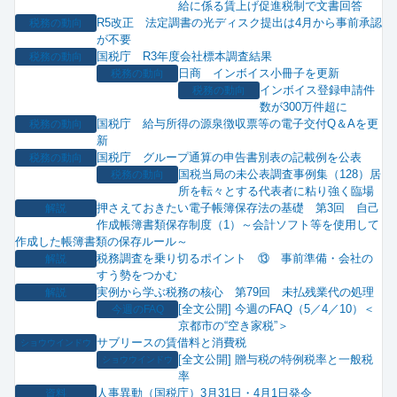
給に係る賃上げ促進税制で文書回答
R5改正 法定調書の光ディスク提出は4月から事前承認
税務の動向
が不要
国税庁 R3年度会社標本調査結果
税務の動向
日商 インボイス小冊子を更新
税務の動向
インボイス登録申請件
税務の動向
数が300万件超に
国税庁 給与所得の源泉徴収票等の電子交付Q＆Aを更
税務の動向
新
国税庁 グループ通算の申告書別表の記載例を公表
税務の動向
国税当局の未公表調査事例集（128）居
税務の動向
所を転々とする代表者に粘り強く臨場
押さえておきたい電子帳簿保存法の基礎 第3回 自己
解説
作成帳簿書類保存制度（1）～会計ソフト等を使用して
作成した帳簿書類の保存ルール～
税務調査を乗り切るポイント ⑬ 事前準備・会社の
解説
すう勢をつかむ
実例から学ぶ税務の核心 第79回 未払残業代の処理
解説
[全文公開] 今週のFAQ（5／4／10）＜
今週のFAQ
京都市の“空き家税”＞
サブリースの賃借料と消費税
ショウウインドウ
[全文公開] 贈与税の特例税率と一般税
ショウウインドウ
率
人事異動（国税庁）3月31日・4月1日発令
資料