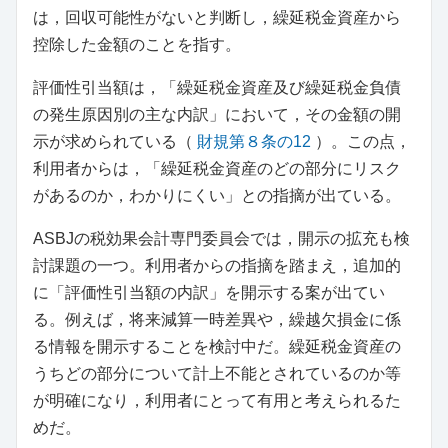
は，回収可能性がないと判断し，繰延税金資産から
控除した金額のことを指す。
評価性引当額は，「繰延税金資産及び繰延税金負債
の発生原因別の主な内訳」において，その金額の開
示が求められている（
財規第８条の12
）。この点，
利用者からは，「繰延税金資産のどの部分にリスク
があるのか，わかりにくい」との指摘が出ている。
ASBJの税効果会計専門委員会では，開示の拡充も検
討課題の一つ。利用者からの指摘を踏まえ，追加的
に「評価性引当額の内訳」を開示する案が出てい
る。例えば，将来減算一時差異や，繰越欠損金に係
る情報を開示することを検討中だ。繰延税金資産の
うちどの部分について計上不能とされているのか等
が明確になり，利用者にとって有用と考えられるた
めだ。