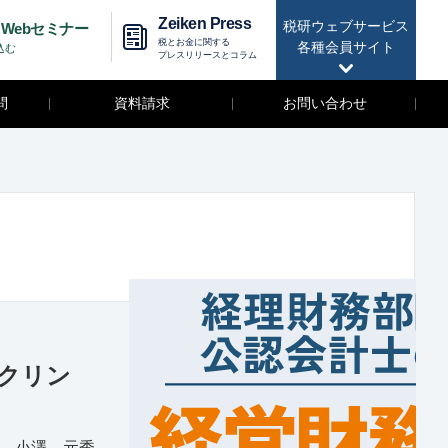
Zeiken Press
税研ウェブサービス
Webセミナー
税とお金に関する
各種会員サイト
込む
プレスリリースとコラム
問
資料請求
お問い合わせ
クリン
 小澤 元秀