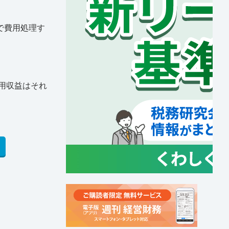
で費用処理す
運用収益はそれ