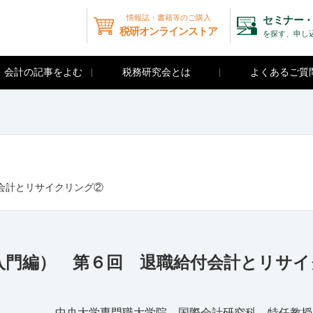
情報誌・書籍等のご購入
セミナー・
税研オンラインストア
を探す、申し
・会計の記事をよむ
税務研究会とは
よくあるご質
会計とリサイクリング②
入門編） 第６回 退職給付会計とリサイ
中央大学専門職大学院 国際会計研究科 特任教授