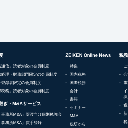
度
ZEIKEN Online News
税
務通信」読者対象の会員制度
特集
ご
の経理・財務部門限定の会員制度
国内税務
会
士登録者限定の会員制度
国際税務
事
際税務」読者対象の会員制度
会計
イ
採
書籍
継ぎ・M&Aサービス
税
セミナー
新
計事務所M&A」譲渡向け個別勉強会
M&A
税
計事務所M&A」買手登録
税研から