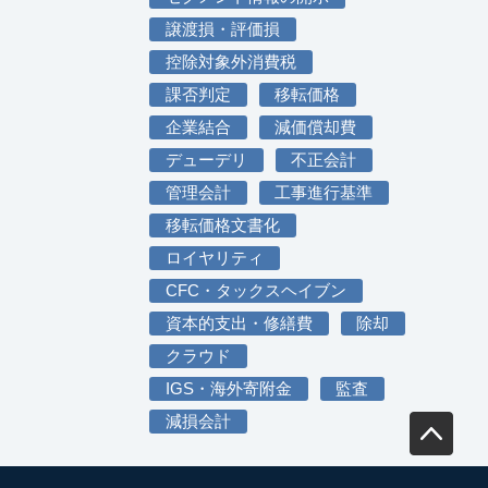
譲渡損・評価損
控除対象外消費税
課否判定
移転価格
企業結合
減価償却費
デューデリ
不正会計
管理会計
工事進行基準
移転価格文書化
ロイヤリティ
CFC・タックスヘイブン
資本的支出・修繕費
除却
クラウド
IGS・海外寄附金
監査
減損会計