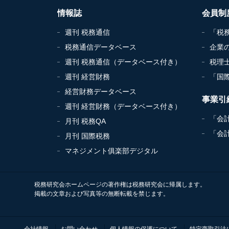
情報誌
会員制
週刊 税務通信
「税
税務通信データベース
企業
週刊 税務通信（データベース付き）
税理
週刊 経営財務
「国
経営財務データベース
事業引
週刊 経営財務（データベース付き）
「会
月刊 税務QA
「会
月刊 国際税務
マネジメント俱楽部デジタル
税務研究会ホームページの著作権は税務研究会に帰属します。
掲載の文章および写真等の無断転載を禁じます。