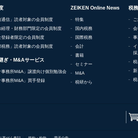
度
ZEIKEN Online News
税
務通信」読者対象の会員制度
特集
ご
の経理・財務部門限定の会員制度
国内税務
会
士登録者限定の会員制度
国際税務
事
際税務」読者対象の会員制度
会計
イ
採
書籍
継ぎ・M&Aサービス
税
セミナー
新
計事務所M&A」譲渡向け個別勉強会
M&A
税
計事務所M&A」買手登録
税研から