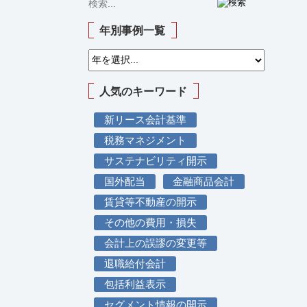
年別事例一覧
人気のキーワード
新リース会計基準
税務マネジメント
サステナビリティ開示
国外配当
金融商品会計
賃貸等不動産の開示
その他の費用・損失
会計上の誤謬の変更等
退職給付会計
包括利益表示
セグメント情報の開示