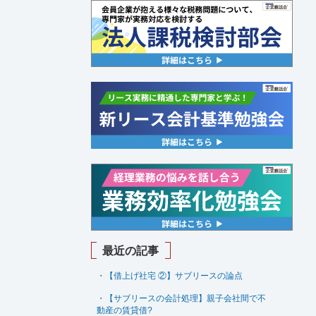
最近の記事
・【借上げ社宅 ②】サブリースの論点
・【サブリースの会計処理】親子会社間で不
動産の賃貸借
?