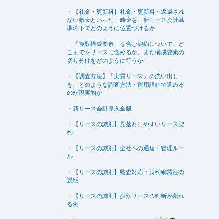
・【礼金・更新料】礼金・更新料・返還され
ない敷金といった一時金を、新リース会計基
準の下でどのように位置づけるか
・「複数構成要素」を含む契約について、ど
こまでをリースに含めるか、また構成要素の
切り分けをどのように行うか
・【調査方法】「実質リース」の洗い出し
を、どのような調査方法・運用設計で進める
のが現実的か
・新リース会計導入全般
・【リースの識別】見落としやすいリース契
約
・【リースの識別】全社への通達・管理ルー
ル
・【リースの識別】監査対応：契約網羅性の
説明
・【リースの識別】少額リースの判断が割れ
る例