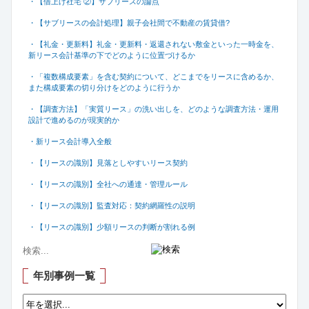
・【借上げ社宅 ②】サブリースの論点
・【サブリースの会計処理】親子会社間で不動産の賃貸借
?
・【礼金・更新料】礼金・更新料・返還されない敷金といった一時金を、
新リース会計基準の下でどのように位置づけるか
・「複数構成要素」を含む契約について、どこまでをリースに含めるか、
また構成要素の切り分けをどのように行うか
・【調査方法】「実質リース」の洗い出しを、どのような調査方法・運用
設計で進めるのが現実的か
・新リース会計導入全般
・【リースの識別】見落としやすいリース契約
・【リースの識別】全社への通達・管理ルール
・【リースの識別】監査対応：契約網羅性の説明
・【リースの識別】少額リースの判断が割れる例
年別事例一覧