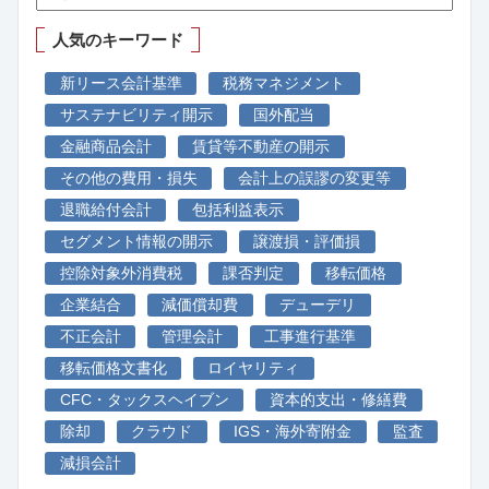
人気のキーワード
新リース会計基準
税務マネジメント
サステナビリティ開示
国外配当
金融商品会計
賃貸等不動産の開示
その他の費用・損失
会計上の誤謬の変更等
退職給付会計
包括利益表示
セグメント情報の開示
譲渡損・評価損
控除対象外消費税
課否判定
移転価格
企業結合
減価償却費
デューデリ
不正会計
管理会計
工事進行基準
移転価格文書化
ロイヤリティ
CFC・タックスヘイブン
資本的支出・修繕費
除却
クラウド
IGS・海外寄附金
監査
減損会計