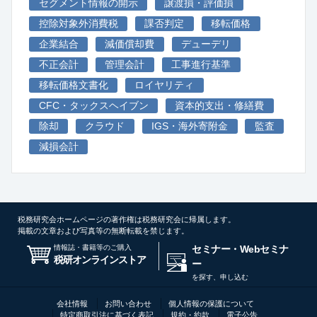
セグメント情報の開示
譲渡損・評価損
控除対象外消費税
課否判定
移転価格
企業結合
減価償却費
デューデリ
不正会計
管理会計
工事進行基準
移転価格文書化
ロイヤリティ
CFC・タックスヘイブン
資本的支出・修繕費
除却
クラウド
IGS・海外寄附金
監査
減損会計
税務研究会ホームページの著作権は税務研究会に帰属します。
掲載の文章および写真等の無断転載を禁じます。
情報誌・書籍等のご購入
セミナー・Webセミナ
税研オンラインストア
ー
を探す、申し込む
会社情報
お問い合わせ
個人情報の保護について
特定商取引法に基づく表記
規約・約款
電子公告