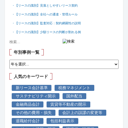
・【リースの識別】見落としやすいリース契約
・【リースの識別】全社への通達・管理ルール
・【リースの識別】監査対応：契約網羅性の説明
・【リースの識別】少額リースの判断が割れる例
年別事例一覧
人気のキーワード
新リース会計基準
税務マネジメント
サステナビリティ開示
国外配当
金融商品会計
賃貸等不動産の開示
その他の費用・損失
会計上の誤謬の変更等
退職給付会計
包括利益表示