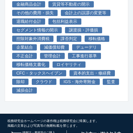
金融商品会計
賃貸等不動産の開示
その他の費用・損失
会計上の誤謬の変更等
退職給付会計
包括利益表示
セグメント情報の開示
譲渡損・評価損
控除対象外消費税
課否判定
移転価格
企業結合
減価償却費
デューデリ
不正会計
管理会計
工事進行基準
移転価格文書化
ロイヤリティ
CFC・タックスヘイブン
資本的支出・修繕費
除却
クラウド
IGS・海外寄附金
監査
減損会計
税務研究会ホームページの著作権は税務研究会に帰属します。
掲載の文章および写真等の無断転載を禁じます。
情報誌・書籍等のご購入