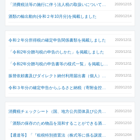
「消費税法等の施行に伴う法人税の取扱いについて…
2020/12/15
酒類の輸出動向(令和２年10月分)を掲載しました
2020/12/14
令和２年分所得税の確定申告関係書類を掲載しました
2020/12/11
「令和2年分贈与税の申告のしかた」を掲載しました
2020/12/11
「令和2年分贈与税の申告書等の様式一覧」を掲載し…
2020/12/11
振替依頼書及びダイレクト納付利用届出書（個人）…
2020/12/11
令和３年分の確定申告からふるさと納税（寄附金控…
2020/12/10
消費税チェックシート（国、地方公共団体及び公共…
2020/12/10
「酒類の保存のため物品を混和することができる酒…
2020/12/10
【通達等】「『租税特別措置法（株式等に係る譲渡…
2020/12/04