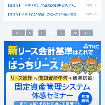
【通達等】「令和２年分の類似業種比準価額計算上…
2020/12/04
【通達等】酒税法及び酒類行政関係法令等解釈通達…
2020/12/04
前へ
1
11
12
13
80
次へ