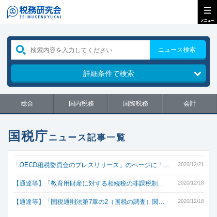
ニュース検索
詳細条件で検索
総合
国内税務
国際税務
会計
国税庁
ニュース記事一覧
「OECD租税委員会のプレスリリース」のページに「…
2020/12/21
【通達等】「教育用財産に対する相続税の非課税制…
2020/12/18
【通達等】「国税通則法第7章の2（国税の調査）関…
2020/12/18