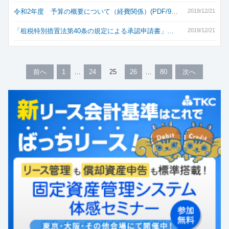
令和2年度 予算の概要について（経費関係）(PDF/9…
2019/12/21
「租税特別措置法第40条の規定による承認申請書」…
2019/12/21
前へ
1
24
25
26
80
次へ