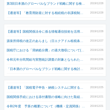
第3回日本酒のグローバルなブランド戦略に関する検…
2019/12/28
【通達等】「教育用財産に対する相続税の非課税制…
2019/12/28
【通達等】国税関係法令に係る情報通信技術を活用…
2019/12/28
源泉所得税の改正のあらまし（日エクアドル租税条…
2019/12/27
国税庁における「滞納処分費」の過大徴収について(…
2019/12/26
令和元年分民間給与実態統計調査の対象となられた…
2019/12/26
「日本酒のグローバルなブランド戦略に関する検討…
2019/12/26
【通達等】「国税電子申告・納税システムに関する…
2019/12/25
国税関係手続における添付書類の省略に向けた取組…
2019/12/21
令和2年度 予算の概要について（機構・定員関係）…
2019/12/21