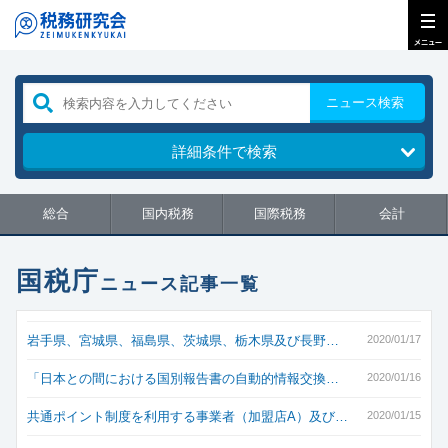
ニュース検索
詳細条件で検索
総合
国内税務
国際税務
会計
国税庁
ニュース記事一覧
岩手県、宮城県、福島県、茨城県、栃木県及び長野…
2020/01/17
「日本との間における国別報告書の自動的情報交換…
2020/01/16
共通ポイント制度を利用する事業者（加盟店A）及び…
2020/01/15