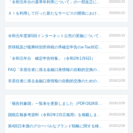
「令和元年分の基準年利率について」の一部改正に…
2020/01/15
ＡＩを利用して行った新たなサービスの開発におけ…
2020/01/15
令和元年度第5回インターネット公売の実施について…
2020/01/10
所得税及び復興特別所得税の準確定申告のe-Tax対応…
2020/01/07
「令和元年分 確定申告特集」（令和2年1月6日）
2020/01/07
FAQ「非居住者に係る金融口座情報の自動的交換の…
2019/12/28
非居住者に係る金融口座情報の自動的交換のための…
2019/12/28
「報告対象国」一覧表を更新しました（PDF/262KB…
2019/12/28
国税広報参考資料（令和2年2月広報用）を掲載しま…
2019/12/28
第4回日本酒のグローバルなブランド戦略に関する検…
2019/12/28