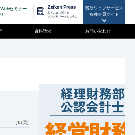
Zeiken Press
税研ウェブサービス
Webセミナー
税とお金に関する
各種会員サイト
込む
プレスリリースとコラム
問
資料請求
お問い合わせ
( 01頁)