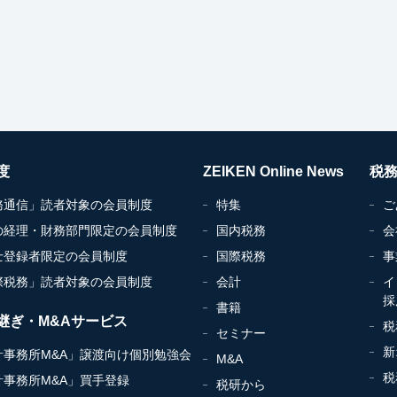
度
ZEIKEN Online News
税
務通信」読者対象の会員制度
特集
ご
の経理・財務部門限定の会員制度
国内税務
会
士登録者限定の会員制度
国際税務
事
際税務」読者対象の会員制度
会計
イ
採
書籍
継ぎ・M&Aサービス
税
セミナー
新
計事務所M&A」譲渡向け個別勉強会
M&A
税
計事務所M&A」買手登録
税研から