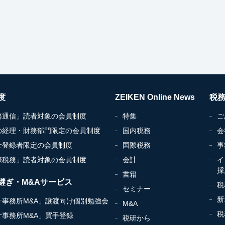
度
ZEIKEN Online News
税
務通信」読者対象の会員制度
特集
ご
の経理・財務部門限定の会員制度
国内税務
会
士登録者限定の会員制度
国際税務
事
際税務」読者対象の会員制度
会計
イ
採
書籍
継ぎ・M&Aサービス
税
セミナー
新
計事務所M&A」譲渡向け個別勉強会
M&A
税
計事務所M&A」買手登録
税研から