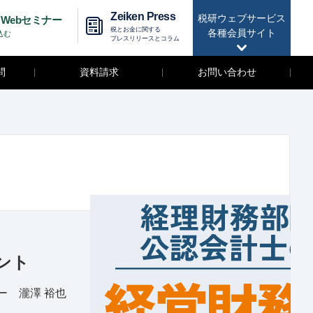
Zeiken Press
税研ウェブサービス
Webセミナー
税とお金に関する
各種会員サイト
込む
プレスリリースとコラム
問
資料請求
お問い合わせ
ント
ー 瀧澤 裕也