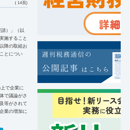
( 14頁)
要請）」（以
実施すること
以降の取組お
ことについ
の上で企業に
体で議論がさ
及等がされて
企業の増加に