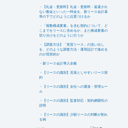
・【礼金・更新料】礼金・更新料・返還され
ない敷金といった一時金を、新リース会計基
準の下でどのように位置づけるか
・「複数構成要素」を含む契約について、ど
こまでをリースに含めるか、また構成要素の
切り分けをどのように行うか
・【調査方法】「実質リース」の洗い出し
を、どのような調査方法・運用設計で進める
のが現実的か
・新リース会計導入全般
・【リースの識別】見落としやすいリース契
約
・【リースの識別】全社への通達・管理ルー
ル
・【リースの識別】監査対応：契約網羅性の
説明
・【リースの識別】少額リースの判断が割れ
る例