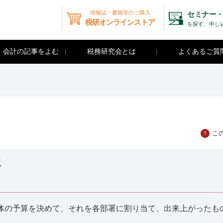
情報誌・書籍等のご購入
セミナー・
税研オンラインストア
を探す、申し
・会計の記事をよむ
税務研究会とは
よくあるご質
こ
？
点
の予算を決めて、それを各部署に割り当て、出来上がったも