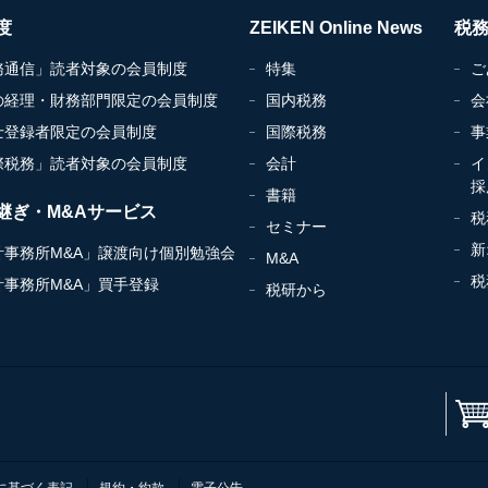
度
ZEIKEN Online News
税
務通信」読者対象の会員制度
特集
ご
の経理・財務部門限定の会員制度
国内税務
会
士登録者限定の会員制度
国際税務
事
際税務」読者対象の会員制度
会計
イ
採
書籍
継ぎ・M&Aサービス
税
セミナー
新
計事務所M&A」譲渡向け個別勉強会
M&A
税
計事務所M&A」買手登録
税研から