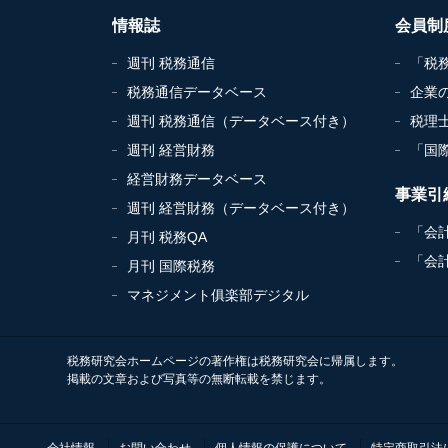
情報誌
会員制
週刊 税務通信
「税
税務通信データベース
企業
週刊 税務通信（データベース付き）
税理
週刊 経営財務
「国
経営財務データベース
事業引
週刊 経営財務（データベース付き）
「会
月刊 税務QA
「会
月刊 国際税務
マネジメント俱楽部デジタル
税務研究会ホームページの著作権は税務研究会に帰属します。
掲載の文章および写真等の無断転載を禁じます。