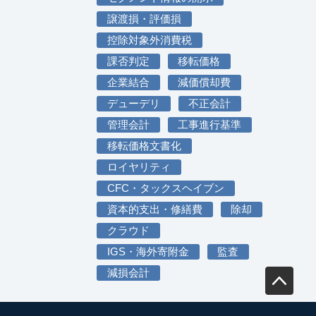
譲渡損・評価損
控除対象外消費税
課否判定
移転価格
企業結合
減価償却費
デューデリ
不正会計
管理会計
工事進行基準
移転価格文書化
ロイヤリティ
CFC・タックスヘイブン
資本的支出・修繕費
除却
クラウド
IGS・海外寄附金
監査
減損会計