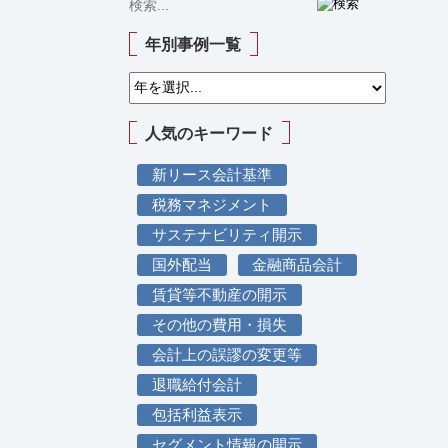
年別事例一覧
人気のキーワード
新リース会計基準
税務マネジメント
サステナビリティ開示
国外配当
金融商品会計
賃貸等不動産の開示
その他の費用・損失
会計上の誤謬の変更等
退職給付会計
包括利益表示
セグメント情報の開示