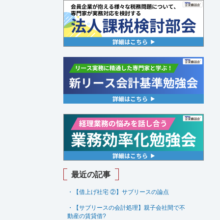
最近の記事
・【借上げ社宅 ②】サブリースの論点
・【サブリースの会計処理】親子会社間で不
動産の賃貸借
?