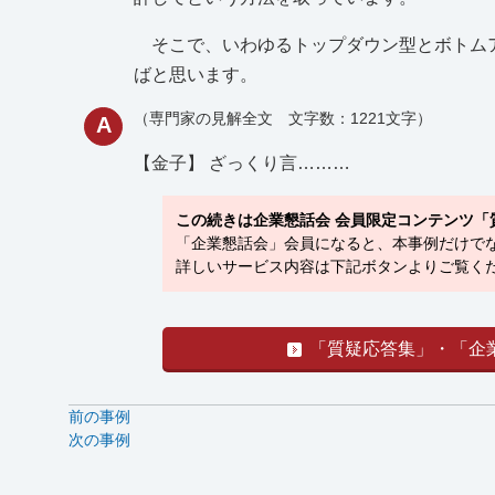
そこで、いわゆるトップダウン型とボトムア
ばと思います。
（専門家の見解全文 文字数：1221文字）
A
【金子】
ざっくり言………
この続きは企業懇話会 会員限定コンテンツ「
「企業懇話会」会員になると、本事例だけでな
詳しいサービス内容は下記ボタンよりご覧くだ
「質疑応答集」・「企
前の事例
次の事例