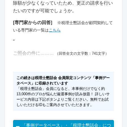
除額が少なくなっていたため、更正の請求を行い
たいのですが可能でしょうか。
[専門家からの回答]
※税理士懇話会が顧問契約して
いる専門家の一覧は
こちら
"
ご照会の件に………
（回答全文の文字数：741文字）
この続きは税理士懇話会 会員限定コンテンツ「事例デー
タベース」に収録されています
「税理士懇話会」会員になると、本事例だけでなく約
13,000件のプロが悩んだ厳選事例が読み放題！ 詳しいサ
ービス内容は下記ボタンよりご覧ください。無料でお試
しいただけるIDもご案内させていただきます。
「事例データベース」・「税理士懇話会」につ