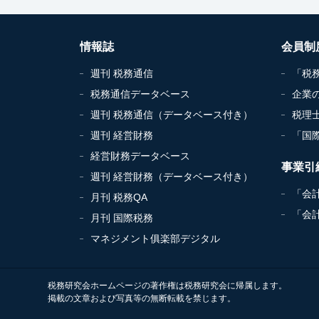
情報誌
会員制
週刊 税務通信
「税
税務通信データベース
企業
週刊 税務通信（データベース付き）
税理
週刊 経営財務
「国
経営財務データベース
事業引
週刊 経営財務（データベース付き）
「会
月刊 税務QA
「会
月刊 国際税務
マネジメント俱楽部デジタル
税務研究会ホームページの著作権は税務研究会に帰属します。
掲載の文章および写真等の無断転載を禁じます。