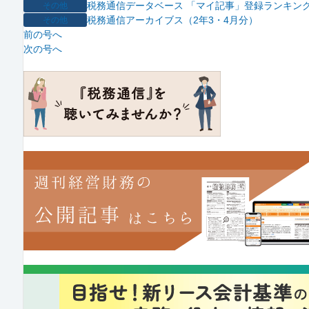
税務通信データベース 「マイ記事」登録ランキング
その他
税務通信アーカイブス（2年3・4月分）
その他
前の号へ
次の号へ