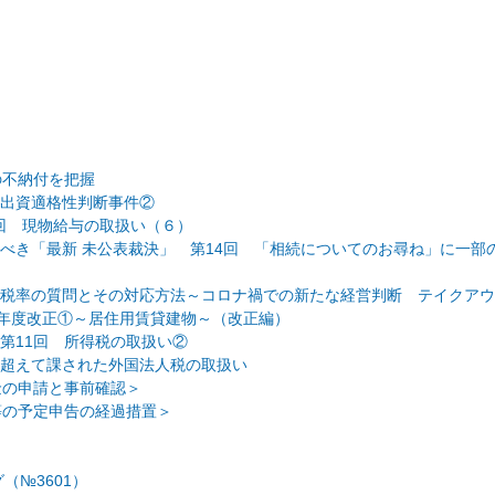
の不納付を把握
出資適格性判断事件②
回 現物給与の取扱い（６）
べき「最新 未公表裁決」 第14回 「相続についてのお尋ね」に一部
税率の質問とその対応方法～コロナ禍での新たな経営判断 テイクアウ
2年度改正①～居住用賃貸建物～（改正編）
第11回 所得税の取扱い②
超えて課された外国法人税の取扱い
付金の申請と事前確認＞
税等の予定申告の経過措置＞
（№3601）