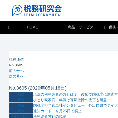
HOME
商品・サービス
税務
税務通信
No.3605
前の号へ
次の号へ
No.3605 (2020年05月18日)
現況の税務調査の方針は？ 改めて国税庁に調査方
展望
ひとり親家庭 年調は寡婦控除の改正も留意
展望
国税庁担当官単独インタビュー 外出自粛でテイク
展望
通知カード 今月25日で廃止
展望
税務調査方針の現況
税務の動向