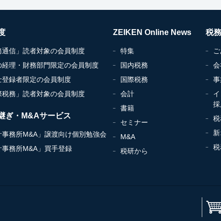
度
ZEIKEN Online News
税
務通信」読者対象の会員制度
特集
ご
の経理・財務部門限定の会員制度
国内税務
会
士登録者限定の会員制度
国際税務
事
際税務」読者対象の会員制度
会計
イ
採
書籍
継ぎ・M&Aサービス
税
セミナー
新
計事務所M&A」譲渡向け個別勉強会
M&A
税
計事務所M&A」買手登録
税研から