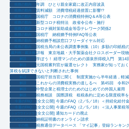
年調 ひとり親全家庭に改正内容波及
税務の動向
賃料減額 消費増税経過措置に影響!?
税務の動向
国税庁 コロナの消費税特例Q＆A等公表
税務の動向
新型コロナ税特法 政省令公布・施行
税務の動向
コロナ禍対策助成金等⑤テレワーク関係2
税務の動向
国税庁 納税猶予特例FAQ等公表
税務の動向
納税猶予相談窓口フリーダイヤル対応
税務の動向
国税当局の未公表調査事例集（10）多額の印紙税
税務の動向
詳報 東京地裁・大手製薬会社クロスボーダー現物
裁判例・裁決例
学ぼう！ 経理マンのための源泉所得税入門 第14
解説
元国税審判官が厳選セレクト 実務家が知っておく
解説
算税を賦課できないと判断された事例
国税庁担当官に聞く 制度実施から半年経過，軽減
解説
これからの消費税実務の道しるべ 第45回 令和
解説
中堅企業と税理士のためのはじめての外国人雇用 
解説
税務相談 国際課税 租税条約に定める限度税率を
解説
[全文公開] 今週のFAQ（2／5／18）＜持続化給
今週のFAQ
[全文公開] 今週のFAQ（2／5／18）＜法人事業
今週のFAQ
[全文公開] 通知カードの廃止
ショウウインドウ
納税証明書のオンライン請求
ショウウインドウ
税務通信データベース 「マイ記事」登録ランキング
その他