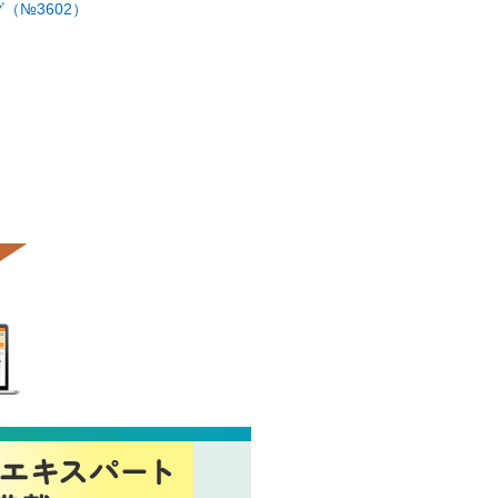
（№3602）