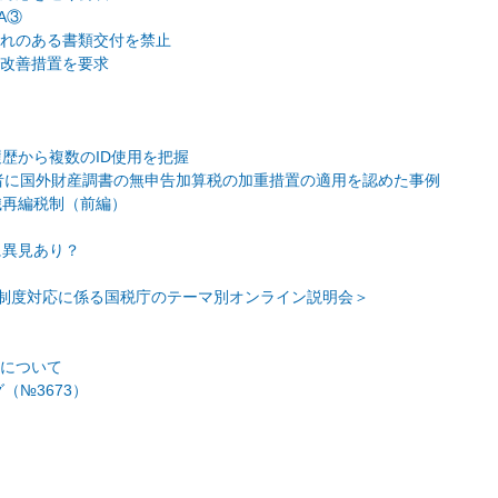
A③
れのある書類交付を禁止
改善措置を要求
歴から複数のID使用を把握
者に国外財産調書の無申告加算税の加重措置の適用を認めた事例
織再編税制（前編）
に異見あり？
ボイス制度対応に係る国税庁のテーマ別オンライン説明会＞
について
（№3673）