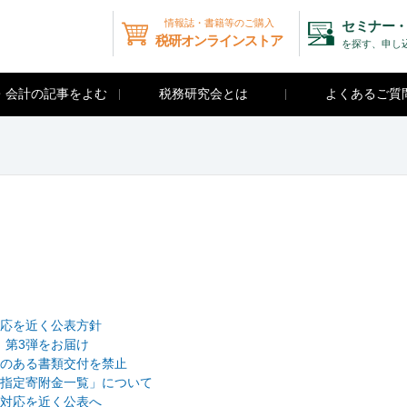
情報誌・書籍等のご購入
セミナー・
税研オンラインストア
を探す、申し
・会計の記事をよむ
税務研究会とは
よくあるご質
応を近く公表方針
」第3弾をお届け
のある書類交付を禁止
指定寄附金一覧」について
対応を近く公表へ