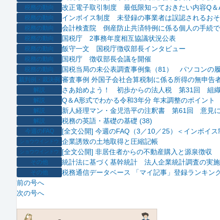
改正電子取引制度 最低限知っておきたい内容Q＆
税務の動向
インボイス制度 未登録の事業者は誤認されるおそ
税務の動向
会計検査院 倒産防止共済特例に係る個人の手続で
税務の動向
国税庁 2事務年度相互協議状況公表
税務の動向
飯守一文 国税庁徴収部長インタビュー
税務の動向
国税庁 徴収部長会議を開催
税務の動向
国税当局の未公表調査事例集（81） パソコンの履
税務の動向
審査事例 外国子会社合算税制に係る所得の無申告
裁判例・裁決例
さあ始めよう！ 初歩からの法人税 第31回 組
解説
Q＆A形式でわかる令和3年分 年末調整のポイント
解説
新人経理マン・金児浩平の注釈書 第61回 意見
解説
税務の英語・基礎の基礎 (38)
解説
[全文公開] 今週のFAQ（3／10／25）＜イン
今週のFAQ
企業誘致の土地取得と圧縮記帳
ショウウインドウ
[全文公開] 非居住者からの不動産購入と源泉徴収
ショウウインドウ
統計法に基づく基幹統計 法人企業統計調査の実施
その他
税務通信データベース 「マイ記事」登録ランキング
その他
前の号へ
次の号へ