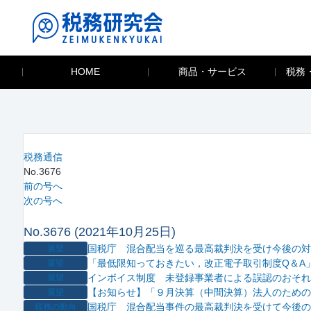
HOME
商品・サービス
税務
税務通信
No.3676
前の号へ
次の号へ
No.3676 (2021年10月25日)
国税庁 混合配当を巡る最高裁判決を受け今後の対
展望
「最低限知っておきたい，改正電子取引制度Q＆A
展望
インボイス制度 未登録事業者による誤認のおそれ
展望
【お知らせ】「９月決算（中間決算）法人のための
展望
国税庁 混合配当事件の最高裁判決を受けて今後の
税務の動向