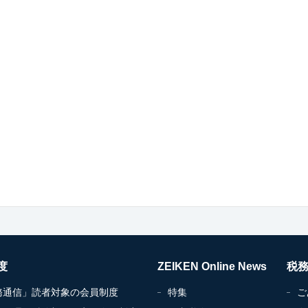
度
ZEIKEN Online News
税
務通信」読者対象の会員制度
特集
ご