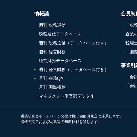
情報誌
会員制
週刊 税務通信
「税
税務通信データベース
企業
週刊 税務通信（データベース付き）
税理
週刊 経営財務
「国
経営財務データベース
事業引
週刊 経営財務（データベース付き）
「会
月刊 税務QA
「会
月刊 国際税務
マネジメント俱楽部デジタル
税務研究会ホームページの著作権は税務研究会に帰属します。
掲載の文章および写真等の無断転載を禁じます。