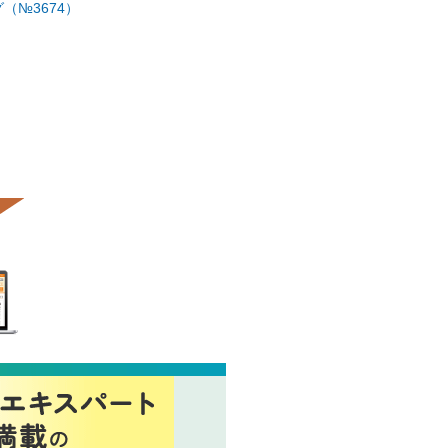
（№3674）