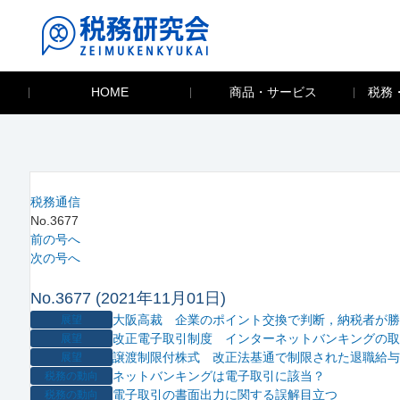
HOME
商品・サービス
税務
税務通信
No.3677
前の号へ
次の号へ
No.3677 (2021年11月01日)
大阪高裁 企業のポイント交換で判断，納税者が勝
展望
改正電子取引制度 インターネットバンキングの取
展望
譲渡制限付株式 改正法基通で制限された退職給与
展望
ネットバンキングは電子取引に該当？
税務の動向
電子取引の書面出力に関する誤解目立つ
税務の動向