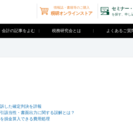
情報誌・書籍等のご購入
セミナー・
税研オンラインストア
を探す、申し
・会計の記事をよむ
税務研究会とは
よくあるご質
訴した確定判決を詳報
引該当性・書面出力に関する誤解とは？
を損金算入できる費用処理