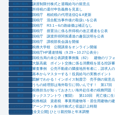
譲渡制限付株式と退職給与の留意点
税務の動向
所得税の還付申告義務を見直し
税務の動向
国税庁 相続税の代理送信Q＆A更新
税務の動向
国税庁 混合配当事件後の取扱いを公表
税務の動向
国税庁 R3.1～6の路線価は補正なし
税務の動向
国税庁 措置法に係る所得税の改正通達を公表
税務の動向
国税庁 譲渡所得関係通達の趣旨説明を公表
税務の動向
国税庁 課税部長会議を開催
税務の動向
税務大学校 公開講座をオンライン開催
税務の動向
国税庁HP通達情報（9.29～10.27公表分）
税務の動向
国税当局の未公表調査事例集（82） 建物のリフ
税務の動向
大阪高裁 ポイント交換に係る消費税を巡る控訴審
裁判例・裁決例
審査事例 公売不動産の隣接地所有者に，請求人の
裁判例・裁決例
基本からマスターする！役員給与の実務ポイント 
解説
図解でわかる！インボイス制度⑦ 売手側の留意点
解説
うちの経理部は海外取引に弱いんです！ 第17回
解説
税務担当が知っておきたい海外赴任者の税務問題〈
解説
タックスフントウ（奮闘） 第110回 死亡後に
解説
税務相談 資産税 事業用建物等・居住用建物の建
解説
アーンアウト条項付株式と収益計上時期
ショウウインドウ
[全文公開] ひとり親控除と年末調整
ショウウインドウ