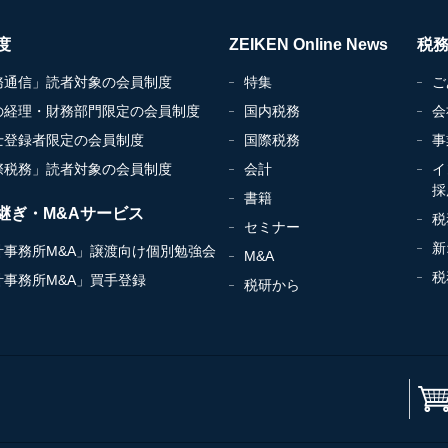
度
ZEIKEN Online News
税
務通信」読者対象の会員制度
特集
ご
の経理・財務部門限定の会員制度
国内税務
会
士登録者限定の会員制度
国際税務
事
際税務」読者対象の会員制度
会計
イ
採
書籍
継ぎ・M&Aサービス
税
セミナー
新
計事務所M&A」譲渡向け個別勉強会
M&A
税
計事務所M&A」買手登録
税研から