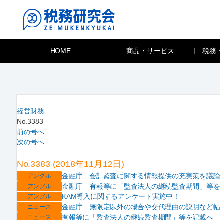
HOME
商品・サービス
税務
経営財務
No.3383
前の号へ
次の号へ
No.3383 (2018年11月12日)
金融庁 会計監査に関する情報提供の充実策を議論
アングル
金融庁 有報等に「監査法人の継続監査期間」等を
アングル
KAM導入に関するアンケート実施中！
アングル
金融庁 無限定以外の場合や交代理由の説明など幅
ニュース
有報等に「監査法人の継続監査期間」等を記載へ
ニュース