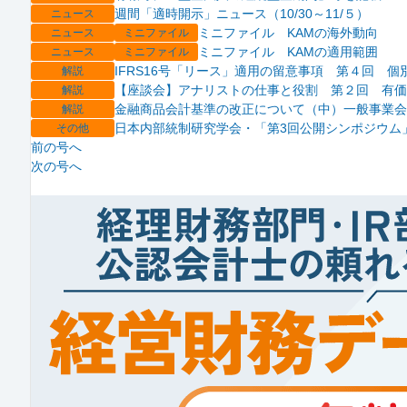
週間「適時開示」ニュース（10/30～11/５）
ニュース
ミニファイル KAMの海外動向
ニュース
ミニファイル
ミニファイル KAMの適用範囲
ニュース
ミニファイル
IFRS16号「リース」適用の留意事項 第４回 
解説
【座談会】アナリストの仕事と役割 第２回 有価
解説
金融商品会計基準の改正について（中）一般事業会
解説
日本内部統制研究学会・「第3回公開シンポジウム
その他
前の号へ
次の号へ