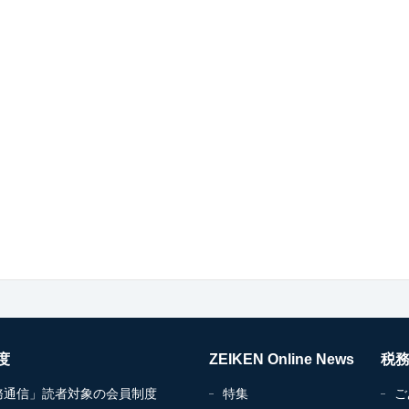
度
ZEIKEN Online News
税
務通信」読者対象の会員制度
特集
ご