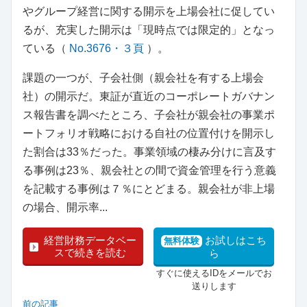
やグループ経営に関する開示を上場会社に促してい
るが、充実した開示は「現時点では限定的」となっ
ている（
No.3676・３頁
）。
課題の一つが、子会社側（親会社を有する上場会
社）の開示だ。東証が直近のコーポレートガバナン
ス報告書を調べたところ、子会社が親会社の事業ポ
ートフォリオ戦略における自社の位置付けを開示し
た割合は33％だった。事業領域の棲み分けに言及す
る事例は23％、親会社との間で資金管理を行う意義
を記載する事例は７％にとどまる。親会社が非上場
の場合、開示率...
経営財務データベー
お試しはこち
無料体験
スで続きを読む
ら
すぐに使えるIDをメールでお
送りします
前の記事