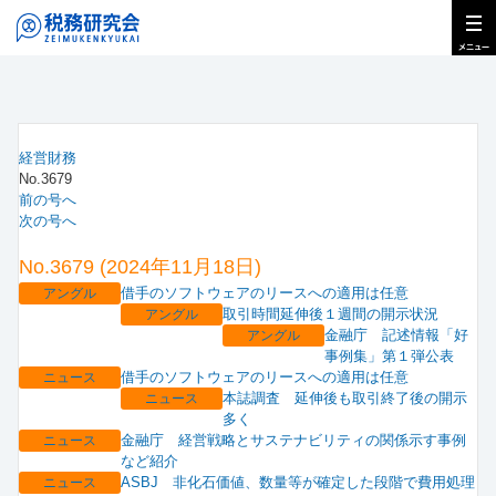
経営財務
No.3679
前の号へ
次の号へ
No.3679 (2024年11月18日)
借手のソフトウェアのリースへの適用は任意
アングル
取引時間延伸後１週間の開示状況
アングル
金融庁 記述情報「好
アングル
事例集」第１弾公表
借手のソフトウェアのリースへの適用は任意
ニュース
本誌調査 延伸後も取引終了後の開示
ニュース
多く
金融庁 経営戦略とサステナビリティの関係示す事例
ニュース
など紹介
ASBJ 非化石価値、数量等が確定した段階で費用処理
ニュース