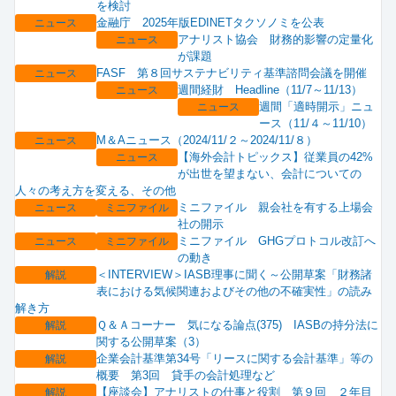
を検討
金融庁 2025年版EDINETタクソノミを公表
ニュース
アナリスト協会 財務的影響の定量化
ニュース
が課題
FASF 第８回サステナビリティ基準諮問会議を開催
ニュース
週間経財 Headline（11/7～11/13）
ニュース
週間「適時開示」ニュ
ニュース
ース（11/４～11/10）
M＆Aニュース（2024/11/２～2024/11/８）
ニュース
【海外会計トピックス】従業員の42%
ニュース
が出世を望まない、会計についての
人々の考え方を変える、その他
ミニファイル 親会社を有する上場会
ニュース
ミニファイル
社の開示
ミニファイル GHGプロトコル改訂へ
ニュース
ミニファイル
の動き
＜INTERVIEW＞IASB理事に聞く～公開草案「財務諸
解説
表における気候関連およびその他の不確実性」の読み
解き方
Ｑ＆Ａコーナー 気になる論点(375) IASBの持分法に
解説
関する公開草案（3）
企業会計基準第34号「リースに関する会計基準」等の
解説
概要 第3回 貸手の会計処理など
【座談会】アナリストの仕事と役割 第９回 ２年目
解説