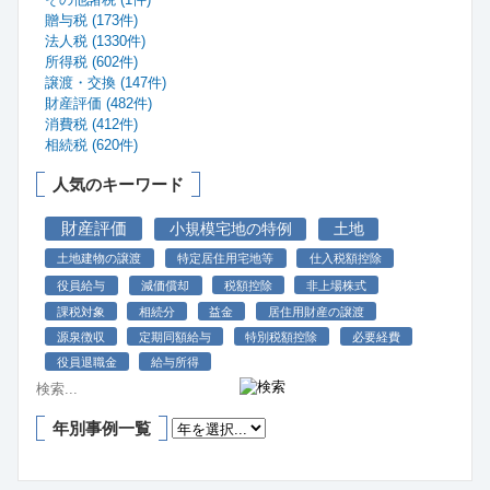
贈与税 (173件)
法人税 (1330件)
所得税 (602件)
譲渡・交換 (147件)
財産評価 (482件)
消費税 (412件)
相続税 (620件)
人気のキーワード
財産評価
小規模宅地の特例
土地
土地建物の譲渡
特定居住用宅地等
仕入税額控除
役員給与
減価償却
税額控除
非上場株式
課税対象
相続分
益金
居住用財産の譲渡
源泉徴収
定期同額給与
特別税額控除
必要経費
役員退職金
給与所得
年別事例一覧