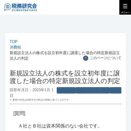
TOP
消費税
新規設立法人の株式を設立初年度に譲渡した場合の特定新規設立
このページについて
法人の判定
？
新規設立法人の株式を設立初年度に譲
渡した場合の特定新規設立法人の判定
回答年月日：2023年1月 1
納税義務者
小規模事業者の特例
消費税
日
※ 事例の内容は回答年月日時点の情報に基づくものです
[質問]
Ａ社とＢ社は資本関係のない会社です。