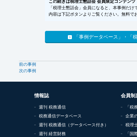
この続きは税理士懇話会 会員限定コンテンツ
「税理士懇話会」会員になると、本事例だけでな
内容は下記ボタンよりご覧ください。無料でお
「事例データベース」・「
前の事例
次の事例
情報誌
会員制
週刊 税務通信
「税
税務通信データベース
企業
週刊 税務通信（データベース付き）
税理
週刊 経営財務
「国