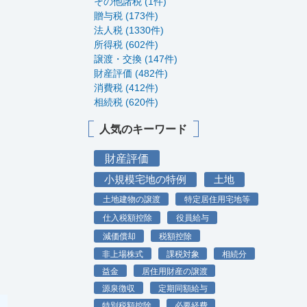
その他諸税 (1件)
贈与税 (173件)
法人税 (1330件)
所得税 (602件)
譲渡・交換 (147件)
財産評価 (482件)
消費税 (412件)
相続税 (620件)
人気のキーワード
財産評価
小規模宅地の特例
土地
土地建物の譲渡
特定居住用宅地等
仕入税額控除
役員給与
減価償却
税額控除
非上場株式
課税対象
相続分
益金
居住用財産の譲渡
源泉徴収
定期同額給与
特別税額控除
必要経費