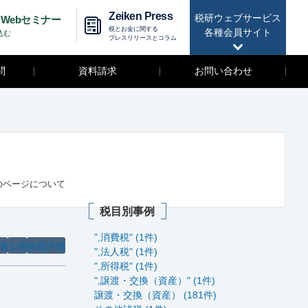
Zeiken Press
税研ウェブサービス
Webセミナー
税とお金に関する
各種会員サイト
込む
プレスリリースとコラム
問
資料請求
お問い合わせ
のページについて
税目別事例
",消費税" (1件)
価
土地
財産評価
",法人税" (1件)
",所得税" (1件)
",譲渡・交換（資産）" (1件)
譲渡・交換（資産） (181件)