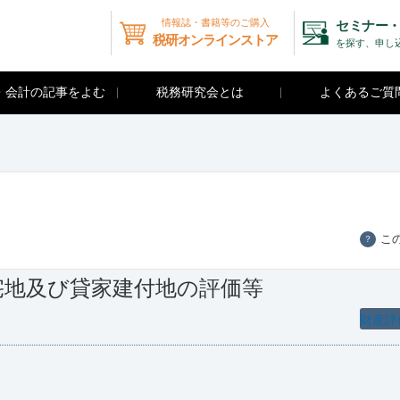
情報誌・書籍等のご購入
セミナー・
税研オンラインストア
を探す、申し
・会計の記事をよむ
税務研究会とは
よくあるご質
こ
？
宅地及び貸家建付地の評価等
財産評