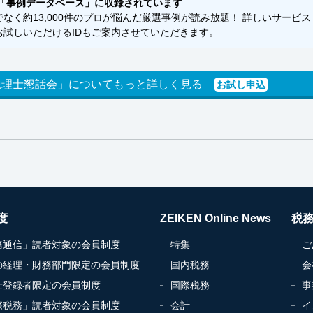
「事例データベース」に収録されています
く約13,000件のプロが悩んだ厳選事例が読み放題！ 詳しいサービス
試しいただけるIDもご案内させていただきます。
税理士懇話会」についてもっと詳しく見る
お試し申込
度
ZEIKEN Online News
税
務通信」読者対象の会員制度
特集
ご
の経理・財務部門限定の会員制度
国内税務
会
士登録者限定の会員制度
国際税務
事
際税務」読者対象の会員制度
会計
イ