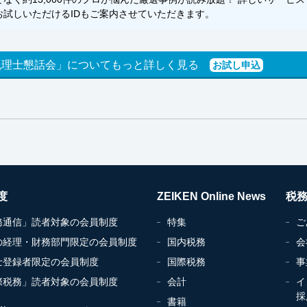
試しいただけるIDもご案内させていただきます。
税理士懇話会」についてもっと詳しく見る
お試し申込
度
ZEIKEN Online News
税
務通信」読者対象の会員制度
特集
ご
の経理・財務部門限定の会員制度
国内税務
会
士登録者限定の会員制度
国際税務
事
際税務」読者対象の会員制度
会計
イ
採
書籍