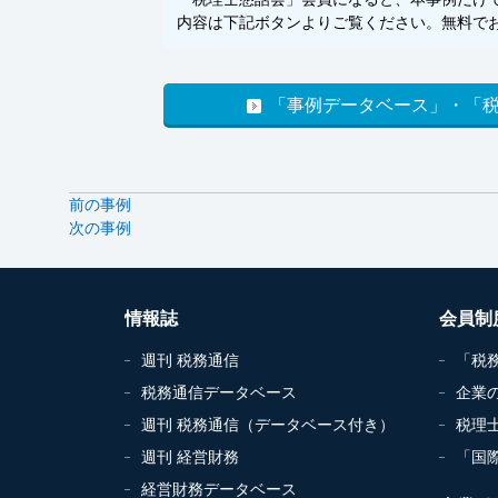
内容は下記ボタンよりご覧ください。無料でお
「事例データベース」・「
前の事例
次の事例
情報誌
会員制
週刊 税務通信
「税
税務通信データベース
企業
週刊 税務通信（データベース付き）
税理
週刊 経営財務
「国
経営財務データベース