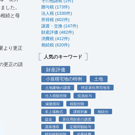
その他諸税 (1件)
贈与税 (173件)
しました。
法人税 (1330件)
の相続と母
所得税 (602件)
譲渡・交換 (147件)
財産評価 (482件)
消費税 (412件)
相続税 (620件)
署より更正
人気のキーワード
の更正の請
財産評価
小規模宅地の特例
土地
土地建物の譲渡
特定居住用宅地等
仕入税額控除
役員給与
減価償却
税額控除
非上場株式
課税対象
相続分
益金
居住用財産の譲渡
源泉徴収
定期同額給与
特別税額控除
必要経費