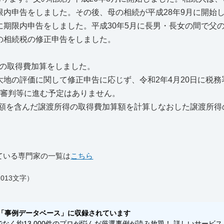
限内申告をしました。その後、母の相続が平成28年9月に開始
に期限内申告をしました。平成30年5月に長男・長女の間で父
の相続税の修正申告をしました。
の取得費加算をしました。
地の評価に関して修正申告に応じず、令和2年4月20日に税務
服審判等に進む予定はありません。
額を含んだ譲渡所得の取得費加算額を計算しなおした譲渡所得
ている専門家の一覧は
こちら
013文字）
「事例データベース」に収録されています
く約13,000件のプロが悩んだ厳選事例が読み放題！ 詳しいサービス