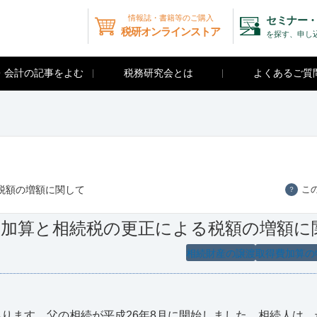
情報誌・書籍等のご購入
セミナー・
税研オンラインストア
を探す、申し
・会計の記事をよむ
税務研究会とは
よくあるご質
税額の増額に関して
こ
？
費加算と相続税の更正による税額の増額に
相続財産の譲渡
取得費加算の
ります。父の相続が平成26年8月に開始しました。相続人は