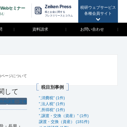
Zeiken Press
税研ウェブサービス
Webセミナー
税とお金に関する
各種会員サイト
込む
プレスリリースとコラム
問
資料請求
お問い合わせ
のページについて
税目別事例
関して
",消費税" (1件)
特例
譲渡・交換
",法人税" (1件)
",所得税" (1件)
",譲渡・交換（資産）" (1件)
譲渡・交換（資産） (181件)
、母・長男・