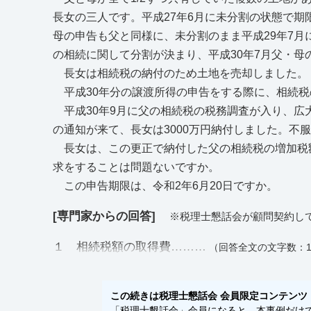
長女の三人です。平成27年6月に未分割の状態で期
母の申告も父と同様に、未分割のまま平成29年7月
の相続に関して分割が決まり、平成30年7月父・母
長女は相続税の納付のため土地を売却しました。
平成30年分の譲渡所得の申告をする際に、相続税
平成30年9月に父の相続税の税務調査が入り、広大
の通知が来て、長女は3000万円納付しました。不
長女は、この更正で納付した父の相続税の増加税
求をすることは問題ないですか。
この申告期限は、令和2年6月20日ですか。
[専門家からの回答]
※税理士懇話会が顧問契約し
１ 相続税額の取得費………
（回答全文の文字数：1
この続きは税理士懇話会 会員限定コンテンツ
「税理士懇話会」会員になると、本事例だけでな