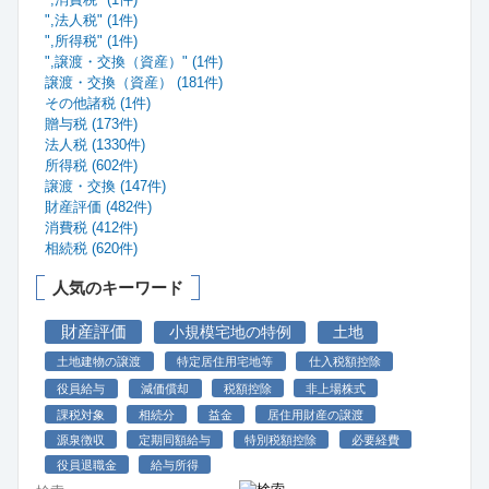
",法人税" (1件)
",所得税" (1件)
",譲渡・交換（資産）" (1件)
譲渡・交換（資産） (181件)
その他諸税 (1件)
贈与税 (173件)
法人税 (1330件)
所得税 (602件)
譲渡・交換 (147件)
財産評価 (482件)
消費税 (412件)
相続税 (620件)
人気のキーワード
財産評価
小規模宅地の特例
土地
土地建物の譲渡
特定居住用宅地等
仕入税額控除
役員給与
減価償却
税額控除
非上場株式
課税対象
相続分
益金
居住用財産の譲渡
源泉徴収
定期同額給与
特別税額控除
必要経費
役員退職金
給与所得