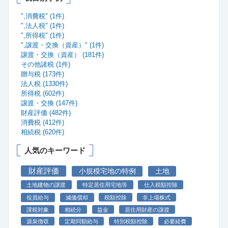
",消費税" (1件)
",法人税" (1件)
",所得税" (1件)
",譲渡・交換（資産）" (1件)
譲渡・交換（資産） (181件)
その他諸税 (1件)
贈与税 (173件)
法人税 (1330件)
所得税 (602件)
譲渡・交換 (147件)
財産評価 (482件)
消費税 (412件)
相続税 (620件)
人気のキーワード
財産評価
小規模宅地の特例
土地
土地建物の譲渡
特定居住用宅地等
仕入税額控除
役員給与
減価償却
税額控除
非上場株式
課税対象
相続分
益金
居住用財産の譲渡
源泉徴収
定期同額給与
特別税額控除
必要経費