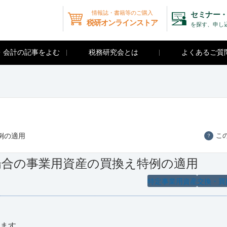
情報誌・書籍等のご購入
セミナー・
税研オンラインストア
を探す、申し
・会計の記事をよむ
税務研究会とは
よくあるご質
例の適用
こ
？
場合の事業用資産の買換え特例の適用
特定事業用資産
交換・買
きます。