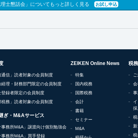
税理士懇話会」についてもっと詳しく見る
お試し申込
度
ZEIKEN Online News
税
務通信」読者対象の会員制度
特集
ご
の経理・財務部門限定の会員制度
国内税務
会
士登録者限定の会員制度
国際税務
事
際税務」読者対象の会員制度
会計
イ
採
書籍
継ぎ・M&Aサービス
税
セミナー
新
計事務所M&A」譲渡向け個別勉強会
M&A
税
計事務所M&A」買手登録
税研から