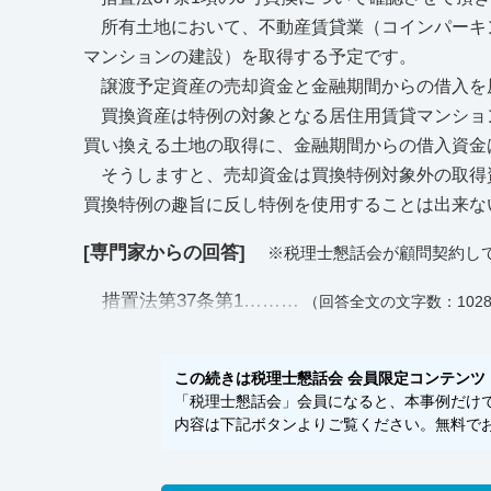
所有土地において、不動産賃貸業（コインパーキン
マンションの建設）を取得する予定です。
譲渡予定資産の売却資金と金融期間からの借入を
買換資産は特例の対象となる居住用賃貸マンション
買い換える土地の取得に、金融期間からの借入資金
そうしますと、売却資金は買換特例対象外の取得
買換特例の趣旨に反し特例を使用することは出来な
[専門家からの回答]
※税理士懇話会が顧問契約し
措置法第37条第1………
（回答全文の文字数：102
この続きは税理士懇話会 会員限定コンテンツ
「税理士懇話会」会員になると、本事例だけでな
内容は下記ボタンよりご覧ください。無料でお