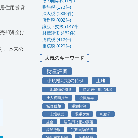
その他諸税 (1件)
贈与税 (173件)
（居住用賃貸
法人税 (1330件)
所得税 (602件)
譲渡・交換 (147件)
、売却資金は
財産評価 (482件)
消費税 (412件)
相続税 (620件)
り、本来の
人気のキーワード
財産評価
小規模宅地の特例
土地
土地建物の譲渡
特定居住用宅地等
仕入税額控除
役員給与
減価償却
税額控除
非上場株式
課税対象
相続分
益金
居住用財産の譲渡
源泉徴収
定期同額給与
特別税額控除
必要経費