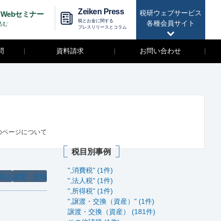
Zeiken Press
税研ウェブサービス
Webセミナー
税とお金に関する
各種会員サイト
込む
プレスリリースとコラム
問
資料請求
お問い合わせ
のページについて
税目別事例
",消費税" (1件)
換え
譲渡・交換
",法人税" (1件)
",所得税" (1件)
",譲渡・交換（資産）" (1件)
譲渡・交換（資産） (181件)