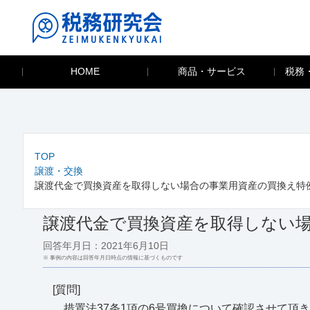
HOME
商品・サービス
税務
TOP
譲渡・交換
譲渡代金で買換資産を取得しない場合の事業用資産の買換え特
譲渡代金で買換資産を取得しない
回答年月日：2021年6月10日
※ 事例の内容は回答年月日時点の情報に基づくものです
[質問]
措置法37条1項の6号買換について確認させて頂