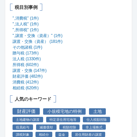
税目別事例
",消費税" (1件)
",法人税" (1件)
",所得税" (1件)
",譲渡・交換（資産）" (1件)
譲渡・交換（資産） (181件)
その他諸税 (1件)
贈与税 (173件)
法人税 (1330件)
所得税 (602件)
譲渡・交換 (147件)
財産評価 (482件)
消費税 (412件)
相続税 (620件)
人気のキーワード
財産評価
小規模宅地の特例
土地
土地建物の譲渡
特定居住用宅地等
仕入税額控除
役員給与
減価償却
税額控除
非上場株式
課税対象
相続分
益金
居住用財産の譲渡