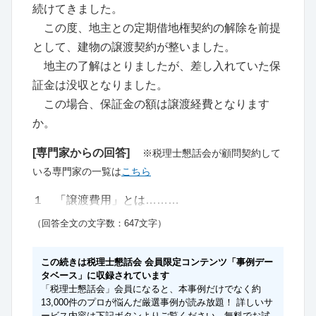
続けてきました。
この度、地主との定期借地権契約の解除を前提
として、建物の譲渡契約が整いました。
地主の了解はとりましたが、差し入れていた保
証金は没収となりました。
この場合、保証金の額は譲渡経費となります
か。
[専門家からの回答]
※税理士懇話会が顧問契約して
いる専門家の一覧は
こちら
１ 「譲渡費用」とは………
（回答全文の文字数：647文字）
この続きは税理士懇話会 会員限定コンテンツ「事例デー
タベース」に収録されています
「税理士懇話会」会員になると、本事例だけでなく約
13,000件のプロが悩んだ厳選事例が読み放題！ 詳しいサ
ービス内容は下記ボタンよりご覧ください。無料でお試