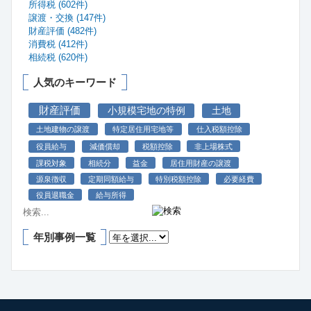
所得税 (602件)
譲渡・交換 (147件)
財産評価 (482件)
消費税 (412件)
相続税 (620件)
人気のキーワード
財産評価
小規模宅地の特例
土地
土地建物の譲渡
特定居住用宅地等
仕入税額控除
役員給与
減価償却
税額控除
非上場株式
課税対象
相続分
益金
居住用財産の譲渡
源泉徴収
定期同額給与
特別税額控除
必要経費
役員退職金
給与所得
年別事例一覧