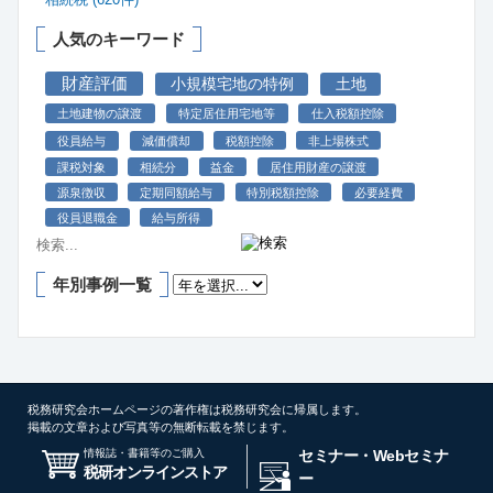
人気のキーワード
財産評価
小規模宅地の特例
土地
土地建物の譲渡
特定居住用宅地等
仕入税額控除
役員給与
減価償却
税額控除
非上場株式
課税対象
相続分
益金
居住用財産の譲渡
源泉徴収
定期同額給与
特別税額控除
必要経費
役員退職金
給与所得
年別事例一覧
税務研究会ホームページの著作権は税務研究会に帰属します。
掲載の文章および写真等の無断転載を禁じます。
情報誌・書籍等のご購入
セミナー・Webセミナ
税研オンラインストア
ー