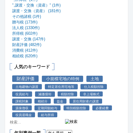
",譲渡・交換（資産）" (1件)
譲渡・交換（資産） (181件)
その他諸税 (1件)
贈与税 (173件)
法人税 (1330件)
所得税 (602件)
譲渡・交換 (147件)
財産評価 (482件)
消費税 (412件)
相続税 (620件)
人気のキーワード
財産評価
小規模宅地の特例
土地
土地建物の譲渡
特定居住用宅地等
仕入税額控除
役員給与
減価償却
税額控除
非上場株式
課税対象
相続分
益金
居住用財産の譲渡
源泉徴収
定期同額給与
特別税額控除
必要経費
役員退職金
給与所得
年別事例一覧