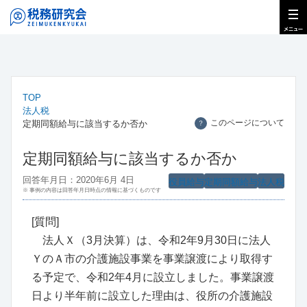
TOP
法人税
このページについて
定期同額給与に該当するか否か
？
定期同額給与に該当するか否か
回答年月日：2020年6月 4日
役員給与
定期同額給与
法人税
※ 事例の内容は回答年月日時点の情報に基づくものです
[質問]
法人Ｘ（3月決算）は、令和2年9月30日に法人
ＹのＡ市の介護施設事業を事業譲渡により取得す
る予定で、令和2年4月に設立しました。事業譲渡
日より半年前に設立した理由は、役所の介護施設