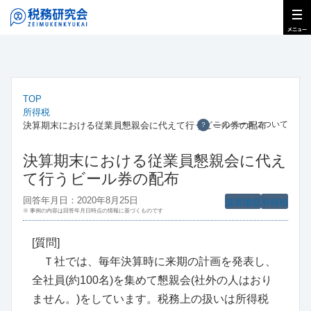
TOP
所得税
このページについて
決算期末における従業員懇親会に代えて行うビール券の配布
？
決算期末における従業員懇親会に代え
て行うビール券の配布
回答年月日：2020年8月25日
源泉徴収
所得税
※ 事例の内容は回答年月日時点の情報に基づくものです
[質問]
Ｔ社では、毎年決算時に来期の計画を発表し、
全社員(約100名)を集めて懇親会(社外の人はおり
ません。)をしています。税務上の扱いは所得税