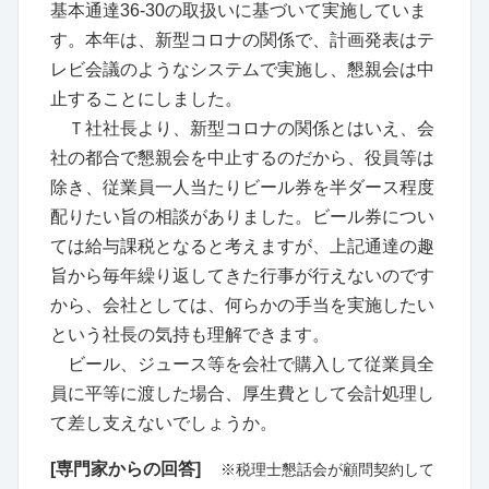
基本通達36-30の取扱いに基づいて実施していま
す。本年は、新型コロナの関係で、計画発表はテ
レビ会議のようなシステムで実施し、懇親会は中
止することにしました。
Ｔ社社長より、新型コロナの関係とはいえ、会
社の都合で懇親会を中止するのだから、役員等は
除き、従業員一人当たりビール券を半ダース程度
配りたい旨の相談がありました。ビール券につい
ては給与課税となると考えますが、上記通達の趣
旨から毎年繰り返してきた行事が行えないのです
から、会社としては、何らかの手当を実施したい
という社長の気持も理解できます。
ビール、ジュース等を会社で購入して従業員全
員に平等に渡した場合、厚生費として会計処理し
て差し支えないでしょうか。
[専門家からの回答]
※税理士懇話会が顧問契約して