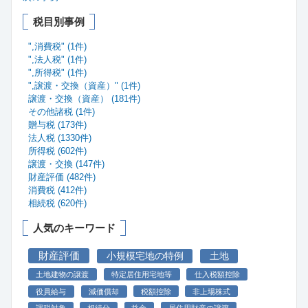
税目別事例
",消費税" (1件)
",法人税" (1件)
",所得税" (1件)
",譲渡・交換（資産）" (1件)
譲渡・交換（資産） (181件)
その他諸税 (1件)
贈与税 (173件)
法人税 (1330件)
所得税 (602件)
譲渡・交換 (147件)
財産評価 (482件)
消費税 (412件)
相続税 (620件)
人気のキーワード
財産評価
小規模宅地の特例
土地
土地建物の譲渡
特定居住用宅地等
仕入税額控除
役員給与
減価償却
税額控除
非上場株式
課税対象
相続分
益金
居住用財産の譲渡