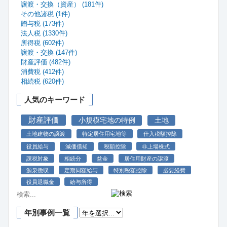
譲渡・交換（資産） (181件)
その他諸税 (1件)
贈与税 (173件)
法人税 (1330件)
所得税 (602件)
譲渡・交換 (147件)
財産評価 (482件)
消費税 (412件)
相続税 (620件)
人気のキーワード
財産評価
小規模宅地の特例
土地
土地建物の譲渡
特定居住用宅地等
仕入税額控除
役員給与
減価償却
税額控除
非上場株式
課税対象
相続分
益金
居住用財産の譲渡
源泉徴収
定期同額給与
特別税額控除
必要経費
役員退職金
給与所得
年別事例一覧