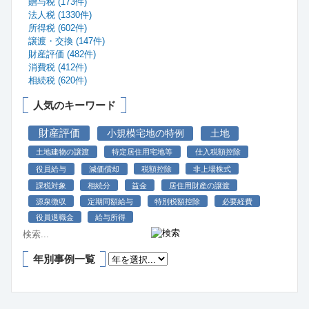
贈与税 (173件)
法人税 (1330件)
所得税 (602件)
譲渡・交換 (147件)
財産評価 (482件)
消費税 (412件)
相続税 (620件)
人気のキーワード
財産評価
小規模宅地の特例
土地
土地建物の譲渡
特定居住用宅地等
仕入税額控除
役員給与
減価償却
税額控除
非上場株式
課税対象
相続分
益金
居住用財産の譲渡
源泉徴収
定期同額給与
特別税額控除
必要経費
役員退職金
給与所得
年別事例一覧