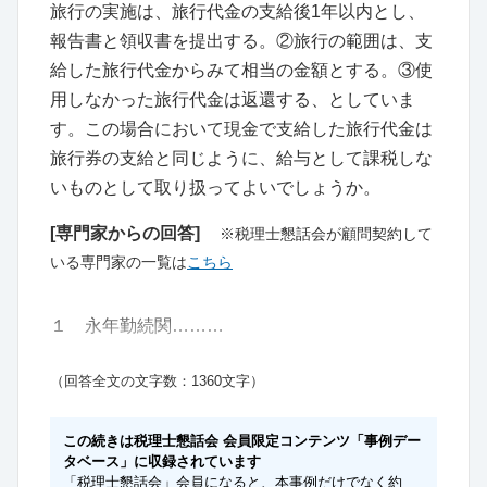
旅行の実施は、旅行代金の支給後1年以内とし、
報告書と領収書を提出する。②旅行の範囲は、支
給した旅行代金からみて相当の金額とする。③使
用しなかった旅行代金は返還する、としていま
す。この場合において現金で支給した旅行代金は
旅行券の支給と同じように、給与として課税しな
いものとして取り扱ってよいでしょうか。
[専門家からの回答]
※税理士懇話会が顧問契約して
いる専門家の一覧は
こちら
１ 永年勤続関………
（回答全文の文字数：1360文字）
この続きは税理士懇話会 会員限定コンテンツ「事例デー
タベース」に収録されています
「税理士懇話会」会員になると、本事例だけでなく約