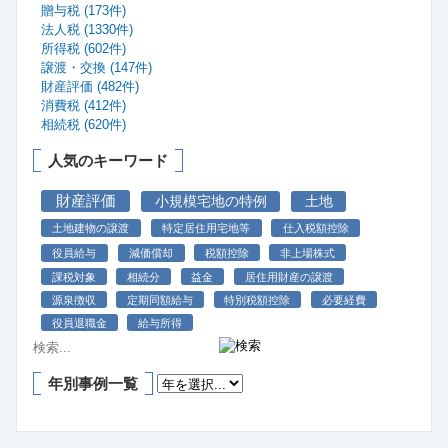
贈与税 (173件)
法人税 (1330件)
所得税 (602件)
譲渡・交換 (147件)
財産評価 (482件)
消費税 (412件)
相続税 (620件)
人気のキーワード
財産評価
小規模宅地の特例
土地
土地建物の譲渡
特定居住用宅地等
仕入税額控除
役員給与
減価償却
税額控除
非上場株式
課税対象
相続分
益金
居住用財産の譲渡
源泉徴収
定期同額給与
特別税額控除
必要経費
役員退職金
給与所得
年別事例一覧