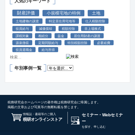
人気のキーワード
財産評価
小規模宅地の特例
土地
土地建物の譲渡
特定居住用宅地等
仕入税額控除
役員給与
減価償却
税額控除
非上場株式
課税対象
相続分
益金
居住用財産の譲渡
源泉徴収
定期同額給与
特別税額控除
必要経費
役員退職金
給与所得
年別事例一覧
税務研究会ホームページの著作権は税務研究会に帰属します。
掲載の文章および写真等の無断転載を禁じます。
情報誌・書籍等のご購入
セミナー・Webセミナ
税研オンラインストア
ー
を探す、申し込む