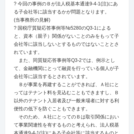
? 今回の事例のＢが法人税基本通達9-4-1(注)にあ
る子会社等に該当するかが問題となります。
(当事務所の見解)
? 国税庁質疑応答事例等№5280のQ3-1による
と、資本（親子）関係がないことのみをもって子
会社等に該当しないとするものではないこととさ
れています。
また、同質疑応答事例等Q3-2では、例示とし
て、金融機関にとって融資を行っている個人が子
会社等に該当するとされています。
Ｂが事業を再建することができれば、Ａ社にと
ってはテナント料を見込むこともできますし、Ｂ
以外のテナント入居者及び一般来場者に対する利
便性の低下を防ぐこともできます。
そのため、Ａ社にとってのＢは取引関係におい
て事業関連性を有するものと考えられ、法人税基
本通達9-4-1(注)にある子会社等に該当するものと