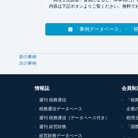
内容は下記ボタンよりご覧ください。無料でお
「事例データベース」・「
前の事例
次の事例
情報誌
会員制
週刊 税務通信
「税
税務通信データベース
企業
週刊 税務通信（データベース付き）
税理
週刊 経営財務
「国
経営財務データベース