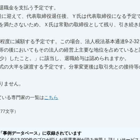
退職金を支払う予定です。
役に迎えて、代表取締役退任後、Ｙ氏は代表取締役になる予定
を満たさないため、Ｘ氏は常勤の取締役として残り、引き続き
度に減額する予定です。この場合、法人税法基本通達9-2-32
等の後においてもその法人の経営上主要な地位を占めていると
減少）したこと。」に該当し、退職給与は認められますか。
式の大半を譲渡する予定です。分掌変更後は取引先との接待等
りません。
ている専門家の一覧は
こちら
77文字）
「事例データベース」に収録されています
く約13,000件のプロが悩んだ厳選事例が読み放題！ 詳しいサービス