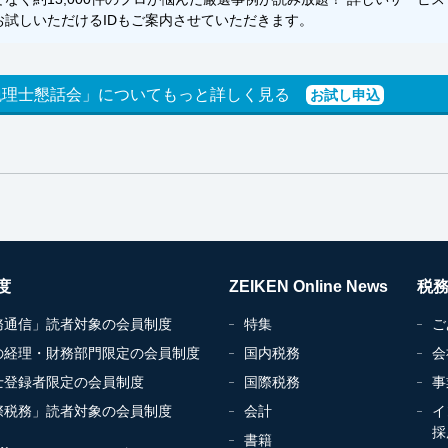
試しいただけるIDもご案内させていただきます。
税理士懇話会」についてもっと詳しく見る
お試し申込
度
ZEIKEN Online News
税
務通信」読者対象の会員制度
特集
ご
の経理・財務部門限定の会員制度
国内税務
会
士登録者限定の会員制度
国際税務
事
際税務」読者対象の会員制度
会計
イ
採
書籍