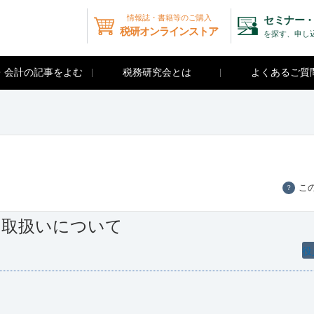
情報誌・書籍等のご購入
セミナー・
税研オンラインストア
を探す、申し
・会計の記事をよむ
税務研究会とは
よくあるご質
こ
？
の取扱いについて
役