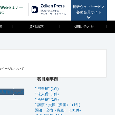
Zeiken Press
税研ウェブサービス
Webセミナー
税とお金に関する
各種会員サイト
込む
プレスリリースとコラム
問
資料請求
お問い合わせ
のページについて
税目別事例
",消費税" (1件)
員退職金
法人税
",法人税" (1件)
",所得税" (1件)
",譲渡・交換（資産）" (1件)
譲渡・交換（資産） (181件)