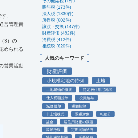
その他諸税 (1件)
贈与税 (173件)
法人税 (1330件)
です。
所得税 (602件)
経営管理責
譲渡・交換 (147件)
財産評価 (482件)
消費税 (412件)
（3）の
相続税 (620件)
認められる
人気のキーワード
の営業活動
財産評価
小規模宅地の特例
土地
土地建物の譲渡
特定居住用宅地等
仕入税額控除
役員給与
減価償却
税額控除
非上場株式
課税対象
相続分
益金
居住用財産の譲渡
源泉徴収
定期同額給与
特別税額控除
必要経費