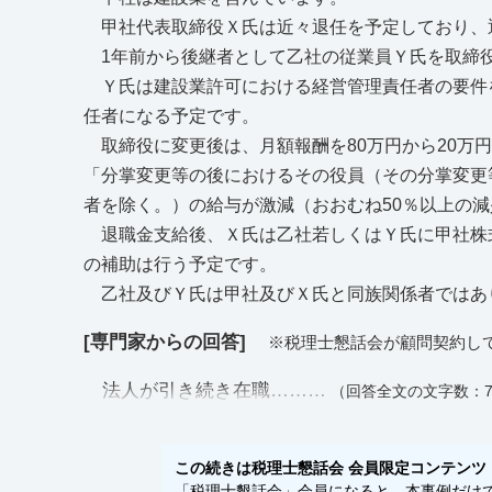
甲社代表取締役Ｘ氏は近々退任を予定しており、
1年前から後継者として乙社の従業員Ｙ氏を取締
Ｙ氏は建設業許可における経営管理責任者の要件
任者になる予定です。
取締役に変更後は、月額報酬を80万円から20万円程
「分掌変更等の後におけるその役員（その分掌変更
者を除く。）の給与が激減（おおむね50％以上の
退職金支給後、Ｘ氏は乙社若しくはＹ氏に甲社株
の補助は行う予定です。
乙社及びＹ氏は甲社及びＸ氏と同族関係者ではあ
[専門家からの回答]
※税理士懇話会が顧問契約し
法人が引き続き在職………
（回答全文の文字数：7
この続きは税理士懇話会 会員限定コンテンツ
「税理士懇話会」会員になると、本事例だけでな